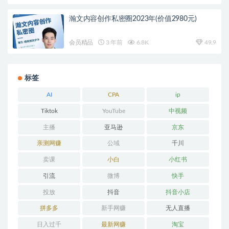
瀚文内容创作私密圈2023年(价值2980元)
会员精品
3 年前
6.8K
49.9
标签
AI
CPA
ip
Tiktok
YouTube
中视频
主播
亚马逊
京东
亲测网赚
公域
千川
卖课
小白
小红书
引流
微博
快手
投放
抖音
抖音小店
拼多多
新手网赚
无人直播
日入过千
最新网赚
淘宝