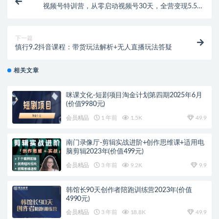
视频号特训营，从零启动视频号30天，全营变现5.5万
元【价值799元】无水印
下一篇
慎行9.2抖音课程：带货玩法解析+无人直播玩法答疑
相关文章
咪课文化-短剧项目淘金计划第四期2025年6月
(价值9980元)
会员精品
1 年前
1.5K
49.9
南门录像厅-剪辑实战进阶+创作思维课+适用电
脑剪辑2023年(价值499元)
会员精品
3 年前
9.2K
9.9
韩馆长90天创作者陪跑训练营2023年(价值
4990元)
会员精品
3 年前
18.8K
49.9