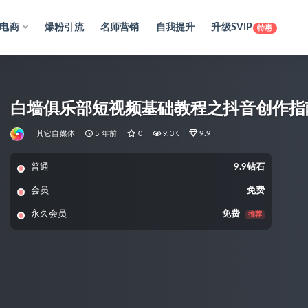
电商
爆粉引流
名师营销
自我提升
升级SVIP
特惠
白墙俱乐部短视频基础教程之抖音创作指
其它自媒体
5 年前
0
9.3K
9.9
普通
9.9钻石
会员
免费
永久会员
免费
推荐