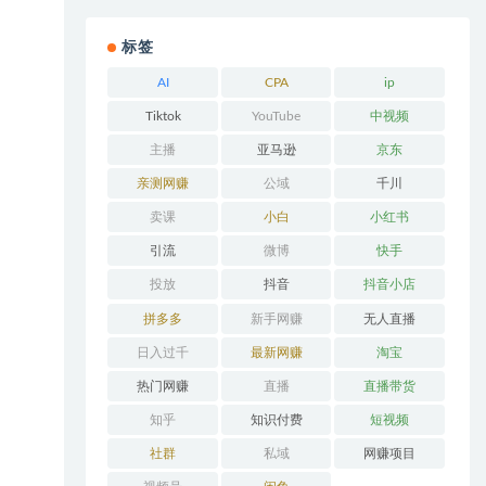
标签
AI
CPA
ip
Tiktok
YouTube
中视频
主播
亚马逊
京东
亲测网赚
公域
千川
卖课
小白
小红书
引流
微博
快手
投放
抖音
抖音小店
拼多多
新手网赚
无人直播
日入过千
最新网赚
淘宝
热门网赚
直播
直播带货
知乎
知识付费
短视频
社群
私域
网赚项目