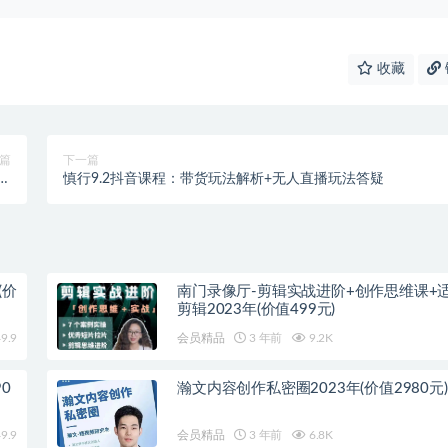
收藏
篇
下一篇
值
慎行9.2抖音课程：带货玩法解析+无人直播玩法答疑
印
(价
南门录像厅-剪辑实战进阶+创作思维课+
剪辑2023年(价值499元)
9.9
会员精品
3 年前
9.2K
0
瀚文内容创作私密圈2023年(价值2980元)
9.9
会员精品
3 年前
6.8K