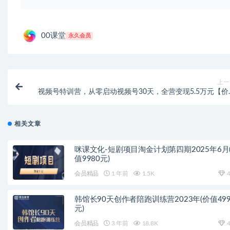
00课堂
永久会员
上一
视频号特训营，从零启动视频号30天，全营变现5.5万元【价
799元】无水
相关文章
咪课文化-短剧项目淘金计划第四期2025年6月
值9980元)
会员精品
1 年前
1.5K
4
韩馆长90天创作者陪跑训练营2023年(价值499
元)
会员精品
3 年前
18.8K
4