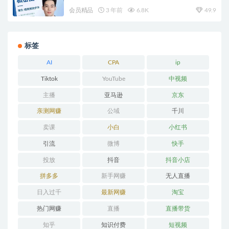
会员精品
3 年前
6.8K
49.9
标签
AI
CPA
ip
Tiktok
YouTube
中视频
主播
亚马逊
京东
亲测网赚
公域
千川
卖课
小白
小红书
引流
微博
快手
投放
抖音
抖音小店
拼多多
新手网赚
无人直播
日入过千
最新网赚
淘宝
热门网赚
直播
直播带货
知乎
知识付费
短视频