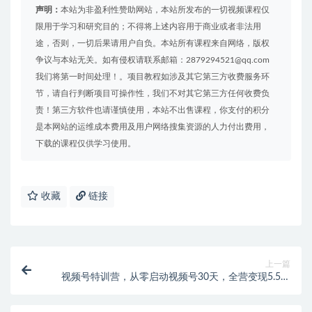
声明：
本站为非盈利性赞助网站，本站所发布的一切视频课程仅
限用于学习和研究目的；不得将上述内容用于商业或者非法用
途，否则，一切后果请用户自负。本站所有课程来自网络，版权
争议与本站无关。如有侵权请联系邮箱：2879294521@qq.com
我们将第一时间处理！。项目教程如涉及其它第三方收费服务环
节，请自行判断项目可操作性，我们不对其它第三方任何收费负
责！第三方软件也请谨慎使用，本站不出售课程，你支付的积分
是本网站的运维成本费用及用户网络搜集资源的人力付出费用，
下载的课程仅供学习使用。
收藏
链接
上一篇
视频号特训营，从零启动视频号30天，全营变现5.5万
元【价值799元】无水印