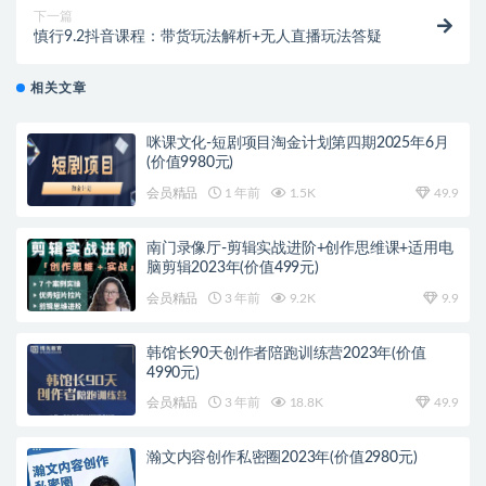
下一篇
慎行9.2抖音课程：带货玩法解析+无人直播玩法答疑
相关文章
咪课文化-短剧项目淘金计划第四期2025年6月
(价值9980元)
会员精品
1 年前
1.5K
49.9
南门录像厅-剪辑实战进阶+创作思维课+适用电
脑剪辑2023年(价值499元)
会员精品
3 年前
9.2K
9.9
韩馆长90天创作者陪跑训练营2023年(价值
4990元)
会员精品
3 年前
18.8K
49.9
瀚文内容创作私密圈2023年(价值2980元)