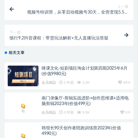
上一篇
视频号特训营，从零启动视频号30天，全营变现5.5万
元【价值799元】无水印
下一篇
慎行9.2抖音课程：带货玩法解析+无人直播玩法答疑
相关文章
咪课文化-短剧项目淘金计划第四期2025年6月
(价值9980元)
会员精品
1 年前
1.5K
49.9
南门录像厅-剪辑实战进阶+创作思维课+适用电
脑剪辑2023年(价值499元)
会员精品
3 年前
9.2K
9.9
韩馆长90天创作者陪跑训练营2023年(价值
4990元)