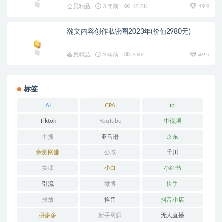
会员精品
3 年前
18.8K
49.9
瀚文内容创作私密圈2023年(价值2980元)
会员精品
3 年前
6.8K
49.9
标签
AI
CPA
ip
Tiktok
YouTube
中视频
主播
亚马逊
京东
亲测网赚
公域
千川
卖课
小白
小红书
引流
微博
快手
投放
抖音
抖音小店
拼多多
新手网赚
无人直播