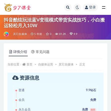
登录
全部
抖音酷炫玩法蓝V变现模式带货实战技巧，小白搬
运轻松月入10W
其它自媒体
5 年前
0
19.2K
9.9
详情介绍
常见问题
当前位置：
首页
自媒体运营
其它自媒体
正文
资源信息
普通
9.9钻石
会员
免费
永久会员
免费
推荐