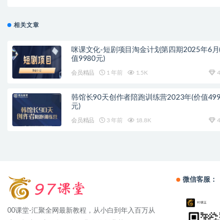
799元】无水
相关文章
咪课文化-短剧项目淘金计划第四期2025年6月
值9980元)
会员精品
1 年前
1.5K
4
韩馆长90天创作者陪跑训练营2023年(价值499
元)
会员精品
3 年前
18.8K
4
微信客服：
00课堂-汇聚全网最新教程，从小白到年入百万从