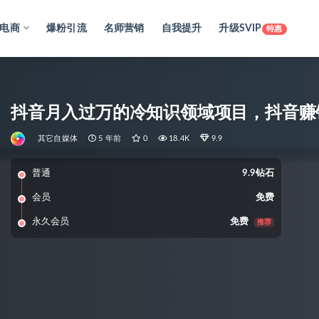
电商
爆粉引流
名师营销
自我提升
升级SVIP
特惠
抖音月入过万的冷知识领域项目，抖音赚
其它自媒体
5 年前
0
18.4K
9.9
普通
9.9钻石
会员
免费
永久会员
免费
推荐