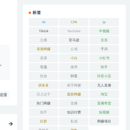
标签
AI
CPA
ip
Tiktok
YouTube
中视频
主播
亚马逊
京东
亲测网赚
公域
千川
。
卖课
小白
小红书
户
引流
微博
快手
投放
抖音
抖音小店
拼多多
新手网赚
无人直播
日入过千
最新网赚
淘宝
链接
热门网赚
直播
直播带货
知乎
知识付费
短视频
社群
私域
网赚项目