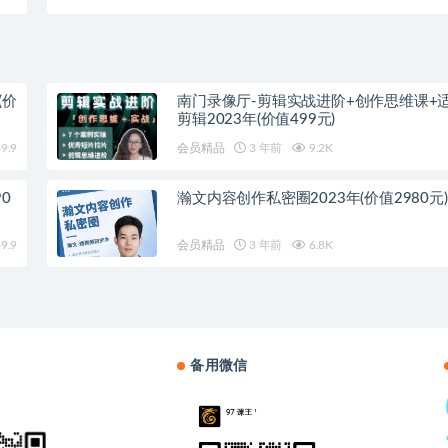
印
(价
南门录像厅-剪辑实战进阶+创作思维课+
剪辑2023年(价值499元)
9.9
会员精品
3 年前
9.2K
0
瀚文内容创作私密圈2023年(价值2980元)
9.9
会员精品
3 年前
6.8K
备用微信