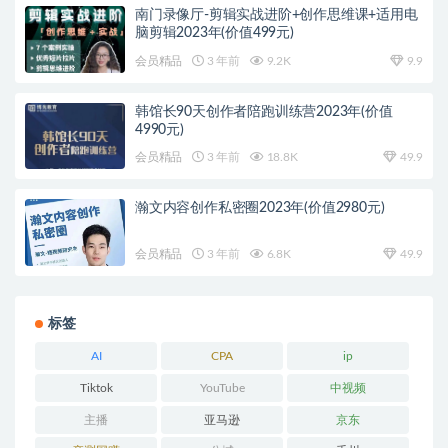
南门录像厅-剪辑实战进阶+创作思维课+适用电
脑剪辑2023年(价值499元)
会员精品
3 年前
9.2K
9.9
韩馆长90天创作者陪跑训练营2023年(价值
4990元)
会员精品
3 年前
18.8K
49.9
瀚文内容创作私密圈2023年(价值2980元)
会员精品
3 年前
6.8K
49.9
标签
AI
CPA
ip
Tiktok
YouTube
中视频
主播
亚马逊
京东