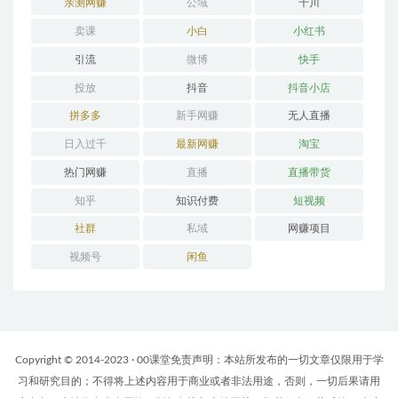
亲测网赚
公域
千川
卖课
小白
小红书
引流
微博
快手
投放
抖音
抖音小店
拼多多
新手网赚
无人直播
日入过千
最新网赚
淘宝
热门网赚
直播
直播带货
知乎
知识付费
短视频
社群
私域
网赚项目
视频号
闲鱼
Copyright © 2014-2023 · 00课堂免责声明：本站所发布的一切文章仅限用于学
习和研究目的；不得将上述内容用于商业或者非法用途，否则，一切后果请用