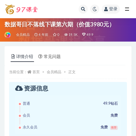
登录
全部
数据哥日不落线下课第六期（价值3980元）
会员精品
4 年前
0
19.5K
49.9
详情介绍
常见问题
当前位置：
首页
会员精品
正文
资源信息
普通
49.9钻石
会员
免费
永久会员
免费
推荐