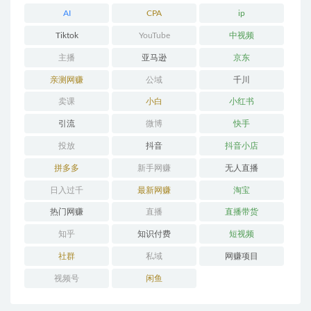
AI
CPA
ip
Tiktok
YouTube
中视频
主播
亚马逊
京东
亲测网赚
公域
千川
卖课
小白
小红书
引流
微博
快手
投放
抖音
抖音小店
拼多多
新手网赚
无人直播
日入过千
最新网赚
淘宝
热门网赚
直播
直播带货
知乎
知识付费
短视频
社群
私域
网赚项目
视频号
闲鱼