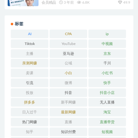
会员精品
3 年前
6.8K
49.9
标签
AI
CPA
ip
Tiktok
YouTube
中视频
主播
亚马逊
京东
亲测网赚
公域
千川
卖课
小白
小红书
引流
微博
快手
投放
抖音
抖音小店
拼多多
新手网赚
无人直播
日入过千
最新网赚
淘宝
热门网赚
直播
直播带货
知乎
知识付费
短视频