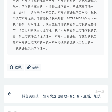
声明：
本站为非盈利性赞助网站，本站所发布的一切视频课程仅
限用于学习和研究目的；不得将上述内容用于商业或者非法用
途，否则，一切后果请用户自负。本站所有课程来自网络，版权
争议与本站无关。如有侵权请联系邮箱：2879294521@qq.com
我们将第一时间处理！。项目教程如涉及其它第三方收费服务环
节，请自行判断项目可操作性，我们不对其它第三方任何收费负
责！第三方软件也请谨慎使用，本站不出售课程，你支付的积分
是本网站的运维成本费用及用户网络搜集资源的人力付出费用，
下载的课程仅供学习使用。
收藏
链接
上一篇
抖音实操班：如何快速破播放+百分百卡直播广场技术
+抖音最新无人直播玩法