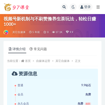
登录
全部
视频号新机制与不刷赞撸养生茶玩法，轻松日赚
1000+
其它自媒体
5 年前
0
17.1K
9.9
详情介绍
常见问题
当前位置：
首页
自媒体运营
其它自媒体
正文
资源信息
普通
9.9钻石
会员
免费
永久会员
免费
推荐