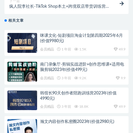
下一篇
疯人院李社长-TikTok Shop本土+跨境双店带货训练营第
十六期（价值5999元）
相关文章
咪课文化-短剧项目淘金计划第四期2025年6月
(价值9980元)
会员精品
1 年前
1.5K
49.9
南门录像厅-剪辑实战进阶+创作思维课+适用电
脑剪辑2023年(价值499元)
会员精品
3 年前
9.2K
9.9
韩馆长90天创作者陪跑训练营2023年(价值
4990元)
会员精品
3 年前
18.8K
49.9
瀚文内容创作私密圈2023年(价值2980元)