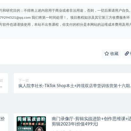
习和研究目的；不得将上述内容用于商业或者非法用途，否则，一切后果请用户自负
294521@qq.com 我们将第一时间处理！。项目教程如涉及其它第三方收费服务环
方软件也请谨慎使用，本站不出售课程，你支付的积分是本网站的运维成本费用及用
收藏
篇
下一篇
新
疯人院李社长-TikTok Shop本土+跨境双店带货训练营第十六期
法
（价值5999元）
(价
南门录像厅-剪辑实战进阶+创作思维课+
剪辑2023年(价值499元)