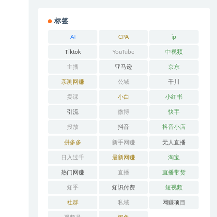
标签
AI
CPA
ip
Tiktok
YouTube
中视频
主播
亚马逊
京东
亲测网赚
公域
千川
卖课
小白
小红书
引流
微博
快手
投放
抖音
抖音小店
拼多多
新手网赚
无人直播
日入过千
最新网赚
淘宝
热门网赚
直播
直播带货
知乎
知识付费
短视频
社群
私域
网赚项目