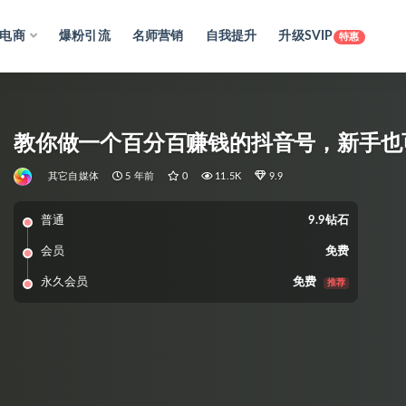
电商
爆粉引流
名师营销
自我提升
升级SVIP
特惠
教你做一个百分百赚钱的抖音号，新手也可
其它自媒体
5 年前
0
11.5K
9.9
普通
9.9钻石
会员
免费
永久会员
免费
推荐