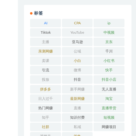
标签
AI
CPA
ip
Tiktok
YouTube
中视频
主播
亚马逊
京东
亲测网赚
公域
千川
卖课
小白
小红书
引流
微博
快手
投放
抖音
抖音小店
拼多多
新手网赚
无人直播
日入过千
最新网赚
淘宝
热门网赚
直播
直播带货
知乎
知识付费
短视频
社群
私域
网赚项目