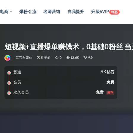
电商
爆粉引流
名师营销
自我提升
升级SVIP
特惠
短视频+直播爆单赚钱术，0基础0粉丝 
其它自媒体
5 年前
0
12.6K
9.9
普通
9.9钻石
会员
免费
永久会员
免费
推荐