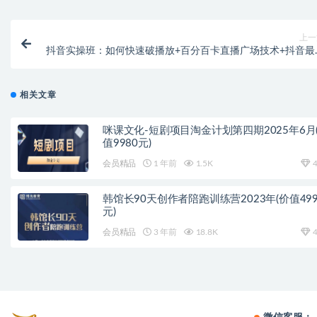
上一
抖音实操班：如何快速破播放+百分百卡直播广场技术+抖音最
无人直播玩
相关文章
咪课文化-短剧项目淘金计划第四期2025年6月
值9980元)
会员精品
1 年前
1.5K
4
韩馆长90天创作者陪跑训练营2023年(价值499
元)
会员精品
3 年前
18.8K
4