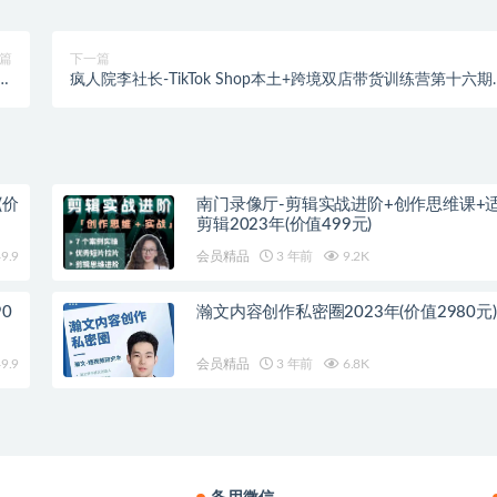
篇
下一篇
新
疯人院李社长-TikTok Shop本土+跨境双店带货训练营第十六期
法
（价值5999元）
(价
南门录像厅-剪辑实战进阶+创作思维课+
剪辑2023年(价值499元)
9.9
会员精品
3 年前
9.2K
0
瀚文内容创作私密圈2023年(价值2980元)
9.9
会员精品
3 年前
6.8K