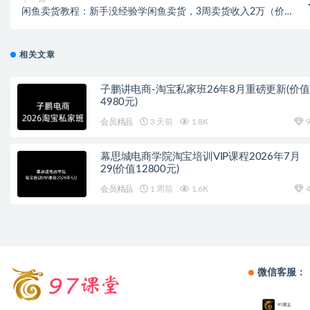
闲鱼卖货教程：新手没经验学闲鱼卖货，3周卖货收入2万（价值
889）
相关文章
子鹏讲电商-淘宝私家班26年8月重磅更新(价值
4980元)
会员精品
3 天前
1.8K
9
幕思城电商学院淘宝培训VIP课程2026年7月
29(价值12800元)
会员精品
1 周前
1.6K
4
微信客服：