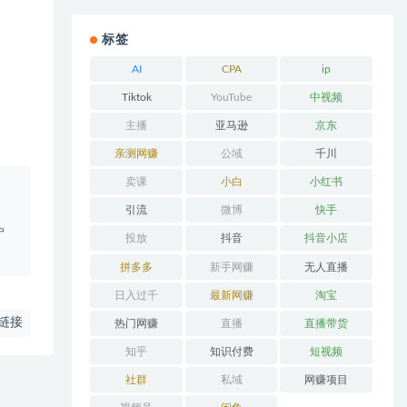
标签
AI
CPA
ip
Tiktok
YouTube
中视频
主播
亚马逊
京东
亲测网赚
公域
千川
卖课
小白
小红书
。
引流
微博
快手
户
投放
抖音
抖音小店
拼多多
新手网赚
无人直播
日入过千
最新网赚
淘宝
链接
热门网赚
直播
直播带货
知乎
知识付费
短视频
社群
私域
网赚项目