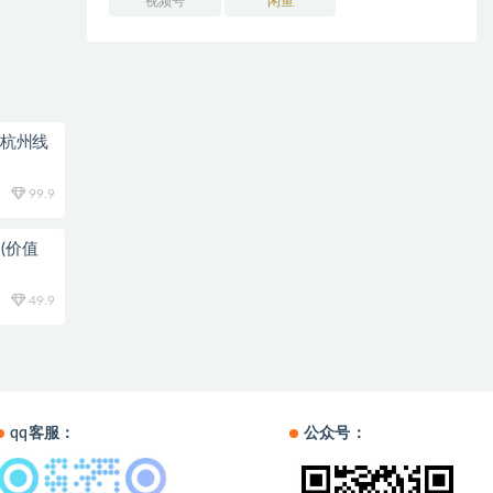
视频号
闲鱼
0杭州线
99.9
(价值
49.9
qq客服：
公众号：