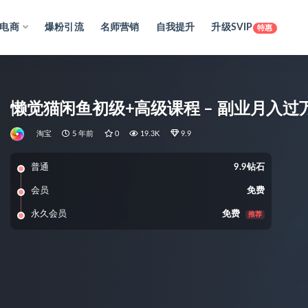
电商
爆粉引流
名师营销
自我提升
升级SVIP
特惠
懒觉猫闲鱼初级+高级课程 – 副业月入过
淘宝
5 年前
0
19.3K
9.9
普通
9.9钻石
会员
免费
永久会员
免费
推荐