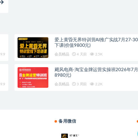
爱上黄昏无界特训营AI推广实战7月27-3
下课(价值9800元)
9.9
会员精品
4 天前
2.5K
飓风电商-淘宝金牌运营实操班2026年7月
8980元)
9.9
会员精品
3 周前
2.2K
备用微信