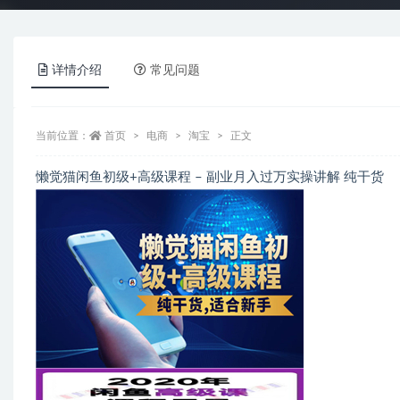
详情介绍
常见问题
当前位置：
首页
电商
淘宝
正文
懒觉猫闲鱼初级+高级课程 – 副业月入过万实操讲解 纯干货