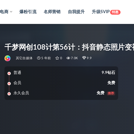
电商
爆粉引流
名师营销
自我提升
升级SVIP
特惠
千梦网创108计第56计：抖音静态照片
其它自媒体
5 年前
0
7.0K
9.9
普通
9.9钻石
会员
免费
永久会员
免费
推荐