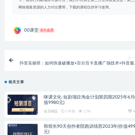
节，请自行判断项目可操作性，我们不对其它第三方任何收费负责！第三
网络搜集资源的人力付出费用，下载的课程仅供学习使用。
00课堂
永久会员
上一
抖音实操班：如何快速破播放+百分百卡直播广场技术+抖音最
无人直播玩
相关文章
咪课文化-短剧项目淘金计划第四期2025年6月
值9980元)
会员精品
1 年前
1.5K
4
韩馆长90天创作者陪跑训练营2023年(价值499
元)