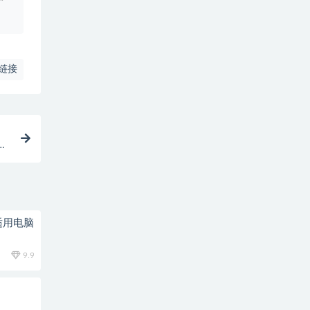
户
链接
适用电脑
9.9