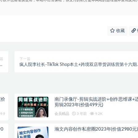
方软件也请谨慎使用，本站不出售课程，你支付的积分是本网站的运维成本费用及用
收藏
篇
下一篇
新
疯人院李社长-TikTok Shop本土+跨境双店带货训练营第十六期
法
（价值5999元）
(价
南门录像厅-剪辑实战进阶+创作思维课+
剪辑2023年(价值499元)
9.9
会员精品
3 年前
9.2K
0
瀚文内容创作私密圈2023年(价值2980元)