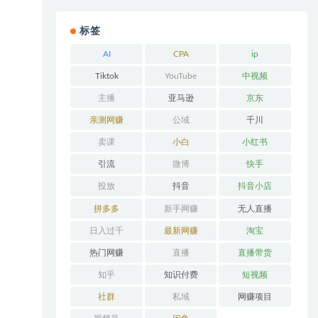
标签
AI
CPA
ip
Tiktok
YouTube
中视频
主播
亚马逊
京东
亲测网赚
公域
千川
卖课
小白
小红书
引流
微博
快手
投放
抖音
抖音小店
拼多多
新手网赚
无人直播
日入过千
最新网赚
淘宝
热门网赚
直播
直播带货
知乎
知识付费
短视频
社群
私域
网赚项目