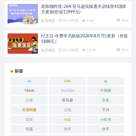
老陈聊跨境-26年亚马逊实操通关训练营41期8
月更新(价值11999元)
会员精品
19 小时前
1.6K
99.9
纪主任-年费学员新版2026年8月7日更新（价值
1888元）
会员精品
23 小时前
13.9K
99.9
标签
AI
CPA
ip
Tiktok
YouTube
中视频
主播
亚马逊
京东
亲测网赚
公域
千川
卖课
小白
小红书
引流
微博
快手