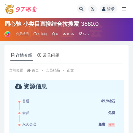
登录
全部
周心驰-小类目直搜结合拉搜索-3680.0
会员精品
4 年前
0
8.3K
49.9
详情介绍
常见问题
当前位置：
首页
会员精品
正文
资源信息
普通
49.9钻石
会员
免费
永久会员
免费
推荐