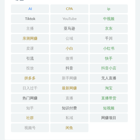
AI
CPA
ip
Tiktok
YouTube
中视频
主播
亚马逊
京东
亲测网赚
公域
千川
卖课
小白
小红书
引流
微博
快手
投放
抖音
抖音小店
拼多多
新手网赚
无人直播
日入过千
最新网赚
淘宝
热门网赚
直播
直播带货
知乎
知识付费
短视频
社群
私域
网赚项目
视频号
闲鱼