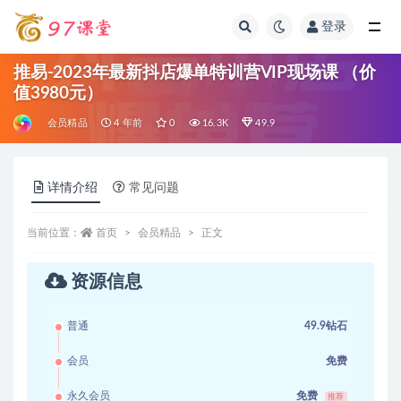
登录
全部
推易-2023年最新抖店爆单特训营VIP现场课 （价
值3980元）
会员精品
4 年前
0
16.3K
49.9
详情介绍
常见问题
当前位置：
首页
会员精品
正文
资源信息
普通
49.9钻石
会员
免费
永久会员
免费
推荐