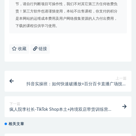
节，请自行判断项目可操作性，我们不对其它第三方任何收费负
责！第三方软件也请谨慎使用，本站不出售课程，你支付的积分
是本网站的运维成本费用及用户网络搜集资源的人力付出费用，
下载的课程仅供学习使用。
收藏
链接
上一篇
抖音实操班：如何快速破播放+百分百卡直播广场技术
+抖音最新无人直播玩法
下一篇
疯人院李社长-TikTok Shop本土+跨境双店带货训练营第
十六期（价值5999元）
相关文章