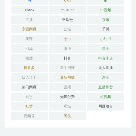
AI
CPA
ip
Tiktok
YouTube
中视频
主播
亚马逊
京东
亲测网赚
公域
千川
卖课
小白
小红书
引流
微博
快手
投放
抖音
抖音小店
拼多多
新手网赚
无人直播
日入过千
最新网赚
淘宝
热门网赚
直播
直播带货
知乎
知识付费
短视频
社群
私域
网赚项目
视频号
闲鱼