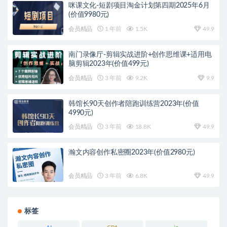
咪课文化-短剧项目淘金计划第四期2025年6月
(价值9980元)
会员精品
1 年前
1.5K
49.9
南门录像厅-剪辑实战进阶+创作思维课+适用电
脑剪辑2023年(价值499元)
会员精品
3 年前
9.2K
9.9
韩馆长90天创作者陪跑训练营2023年(价值
4990元)
会员精品
3 年前
18.8K
49.9
瀚文内容创作私密圈2023年(价值2980元)
会员精品
3 年前
6.8K
49.9
标签