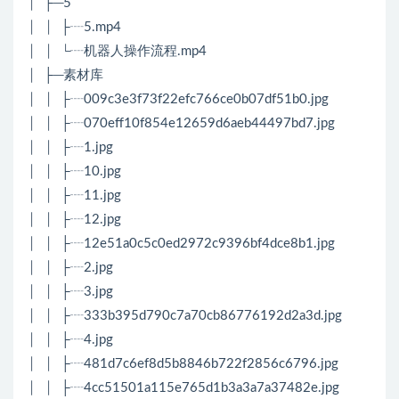
│ ├─5
│ │ ├┈5.mp4
│ │ └┈机器人操作流程.mp4
│ ├─素材库
│ │ ├┈009c3e3f73f22efc766ce0b07df51b0.jpg
│ │ ├┈070eff10f854e12659d6aeb44497bd7.jpg
│ │ ├┈1.jpg
│ │ ├┈10.jpg
│ │ ├┈11.jpg
│ │ ├┈12.jpg
│ │ ├┈12e51a0c5c0ed2972c9396bf4dce8b1.jpg
│ │ ├┈2.jpg
│ │ ├┈3.jpg
│ │ ├┈333b395d790c7a70cb86776192d2a3d.jpg
│ │ ├┈4.jpg
│ │ ├┈481d7c6ef8d5b8846b722f2856c6796.jpg
│ │ ├┈4cc51501a115e765d1b3a3a7a37482e.jpg