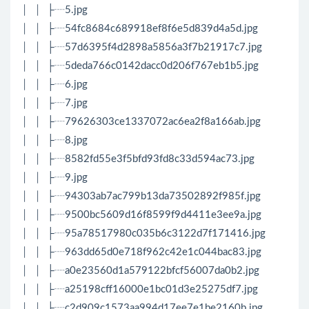
│ │ ├┈5.jpg
│ │ ├┈54fc8684c689918ef8f6e5d839d4a5d.jpg
│ │ ├┈57d6395f4d2898a5856a3f7b21917c7.jpg
│ │ ├┈5deda766c0142dacc0d206f767eb1b5.jpg
│ │ ├┈6.jpg
│ │ ├┈7.jpg
│ │ ├┈79626303ce1337072ac6ea2f8a166ab.jpg
│ │ ├┈8.jpg
│ │ ├┈8582fd55e3f5bfd93fd8c33d594ac73.jpg
│ │ ├┈9.jpg
│ │ ├┈94303ab7ac799b13da73502892f985f.jpg
│ │ ├┈9500bc5609d16f8599f9d4411e3ee9a.jpg
│ │ ├┈95a78517980c035b6c3122d7f171416.jpg
│ │ ├┈963dd65d0e718f962c42e1c044bac83.jpg
│ │ ├┈a0e23560d1a579122bfcf56007da0b2.jpg
│ │ ├┈a25198cff16000e1bc01d3e25275df7.jpg
│ │ ├┈c2d909c1573aa994d17ee7e1be2160b.jpg