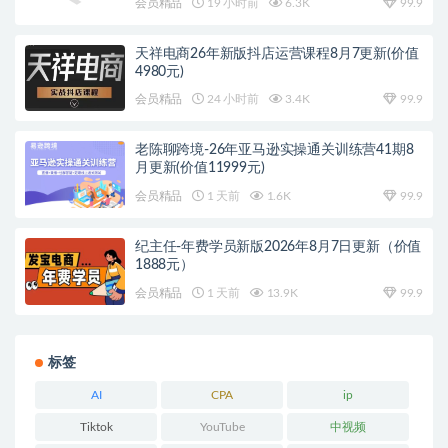
会员精品
19 小时前
6.3K
99.9
天祥电商26年新版抖店运营课程8月7更新(价值
4980元)
会员精品
24 小时前
3.4K
99.9
老陈聊跨境-26年亚马逊实操通关训练营41期8
月更新(价值11999元)
会员精品
1 天前
1.6K
99.9
纪主任-年费学员新版2026年8月7日更新（价值
1888元）
会员精品
1 天前
13.9K
99.9
标签
AI
CPA
ip
Tiktok
YouTube
中视频