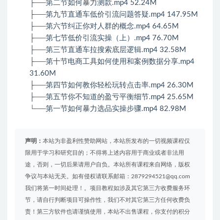
├──第二节如何暴力测款.mp4 52.24M
├──第九节直通车低价引流问题答疑.mp4 147.95M
├──第六节纠正你对人群的概念.mp4 64.65M
├──第七节低价引流实操（上）.mp4 76.70M
├──第三节直通车拉搜索底层逻辑.mp4 32.58M
├──第十节电商工具如何使用和案例数据分享.mp4
31.60M
├──第四节如何教你轻松玩转点击率.mp4 26.30M
├──第五节你不知道的盈亏平衡细节.mp4 25.65M
└──第一节如何暴力选品实操步骤.mp4 82.98M
声明：
本站为非盈利性赞助网站，本站所发布的一切视频课程仅
限用于学习和研究目的；不得将上述内容用于商业或者非法用
途，否则，一切后果请用户自负。本站所有课程来自网络，版权
争议与本站无关。如有侵权请联系邮箱：2879294521@qq.com
我们将第一时间处理！。项目教程如涉及其它第三方收费服务环
节，请自行判断项目可操作性，我们不对其它第三方任何收费负
责！第三方软件也请谨慎使用，本站不出售课程，你支付的积分