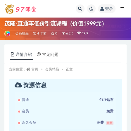
登录
全部
茂隆-直通车低价引流课程（价值1999元）
会员精品
4 年前
0
6.2K
49.9
详情介绍
常见问题
当前位置：
首页
会员精品
正文
资源信息
普通
49.9钻石
会员
免费
永久会员
免费
推荐