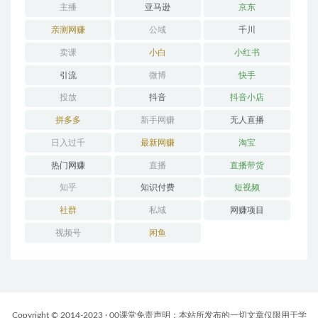
主播
亚马逊
京东
亲测网赚
公域
千川
卖课
小白
小红书
引流
微博
快手
投放
抖音
抖音小店
拼多多
新手网赚
无人直播
日入过千
最新网赚
淘宝
热门网赚
直播
直播带货
知乎
知识付费
短视频
社群
私域
网赚项目
视频号
闲鱼
Copyright © 2014-2023 · 00课堂免责声明：本站所发布的一切文章仅限用于学