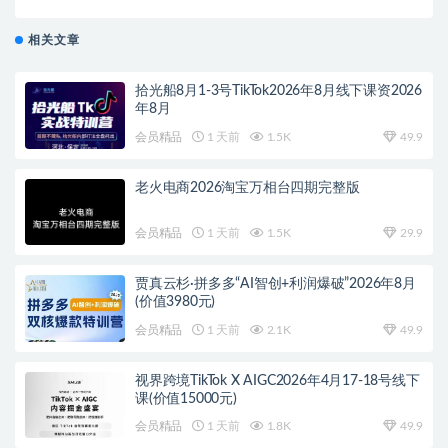
（价值999元）
相关文章
拾光船8月1-3号TikTok2026年8月线下课资2026
年8月
会员精品
1 天前
1.5K
49.9
老火电商2026淘宝万相台四期完整版
会员精品
1 天前
1.5K
29.9
贾真云杉·拼多多“AI智创+利润爆破”2026年8月
(价值3980元)
会员精品
1 天前
2.1K
49.9
视界跨境TikTok X AIGC2026年4月17-18号线下
课(价值15000元)
会员精品
1 天前
1.8K
49.9