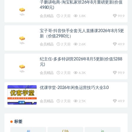
子鹏讲电商-淘宝私家班26年8月重磅更新(价值
4980元)
会员精品
2 天前
1.8K
99.9
宝子哥-抖音快手全套无人直播课2026年8月5更
新（价值2980元）
会员精品
2 天前
2.6K
49.9
纪主任-多多特训营2026年8月5更新(价值5288
元)
会员精品
2 天前
6.3K
99.9
优课学堂-2026年闲鱼运营技巧大全3.0
会员精品
2 天前
2.5K
49.9
标签
AI
CPA
ip