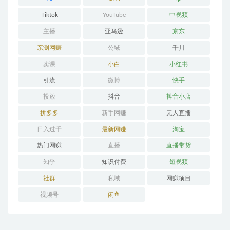
Tiktok
YouTube
中视频
主播
亚马逊
京东
亲测网赚
公域
千川
卖课
小白
小红书
引流
微博
快手
投放
抖音
抖音小店
拼多多
新手网赚
无人直播
日入过千
最新网赚
淘宝
热门网赚
直播
直播带货
知乎
知识付费
短视频
社群
私域
网赚项目
视频号
闲鱼