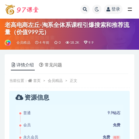
登录
全部
老高电商左丘-淘系全体系课程引爆搜索和推荐流
量（价值999元）
会员精品
4 年前
0
18.2K
9.9
详情介绍
常见问题
当前位置：
首页
会员精品
正文
资源信息
普通
9.9钻石
会员
免费
永久会员
免费
推荐