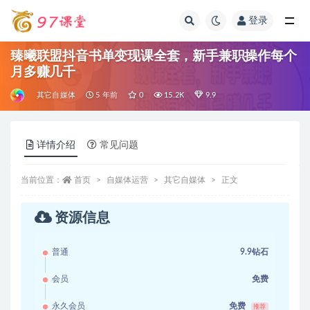
登录
全部
臻曦联盟抖音书单变现课全套，新手兼职操作每个
月多赚几千
其它自媒体
5 年前
0
15.2K
9.9
详情介绍
常见问题
当前位置：
首页
自媒体运营
其它自媒体
正文
资源信息
普通
9.9钻石
会员
免费
永久会员
免费
推荐