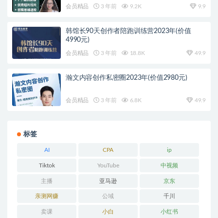
会员精品
3 年前
9.2K
9.9
韩馆长90天创作者陪跑训练营2023年(价值
4990元)
会员精品
3 年前
18.8K
49.9
瀚文内容创作私密圈2023年(价值2980元)
会员精品
3 年前
6.8K
49.9
标签
AI
CPA
ip
Tiktok
YouTube
中视频
主播
亚马逊
京东
亲测网赚
公域
千川
卖课
小白
小红书