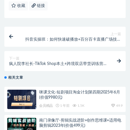
收藏
链接
上一篇
抖音实操班：如何快速破播放+百分百卡直播广场技术
+抖音最新无人直播玩法
下一篇
疯人院李社长-TikTok Shop本土+跨境双店带货训练营第
十六期（价值5999元）
相关文章
咪课文化-短剧项目淘金计划第四期2025年6月
(价值9980元)
会员精品
1 年前
1.5K
49.9
南门录像厅-剪辑实战进阶+创作思维课+适用电
脑剪辑2023年(价值499元)