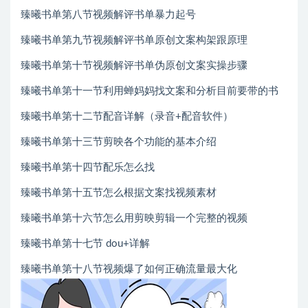
臻曦书单第八节视频解评书单暴力起号
臻曦书单第九节视频解评书单原创文案构架跟原理
臻曦书单第十节视频解评书单伪原创文案实操步骤
臻曦书单第十一节利用蝉妈妈找文案和分析目前要带的书
臻曦书单第十二节配音详解（录音+配音软件）
臻曦书单第十三节剪映各个功能的基本介绍
臻曦书单第十四节配乐怎么找
臻曦书单第十五节怎么根据文案找视频素材
臻曦书单第十六节怎么用剪映剪辑一个完整的视频
臻曦书单第十七节 dou+详解
臻曦书单第十八节视频爆了如何正确流量最大化