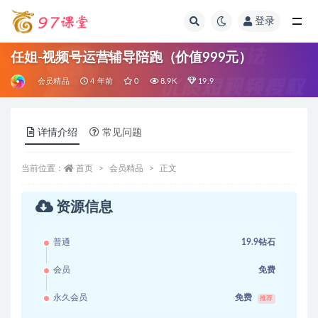
登录
全部
任姐-视频号运营辅导陪跑（价值999元）
会员精品
4 年前
0
8.9K
19.9
详情介绍
常见问题
当前位置：
首页
会员精品
正文
资源信息
普通
19.9钻石
会员
免费
永久会员
免费
推荐