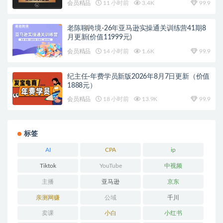
会员精品
11 小时前
3.4K
99.9
老陈聊跨境-26年亚马逊实操通关训练营41期8
月更新(价值11999元)
会员精品
14 小时前
1.6K
99.9
纪主任-年费学员新版2026年8月7日更新（价值
1888元）
会员精品
18 小时前
13.9K
99.9
标签
AI
CPA
ip
Tiktok
YouTube
中视频
主播
亚马逊
京东
亲测网赚
公域
千川
卖课
小白
小红书