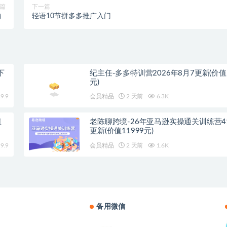
篇
下一篇
）
轻语10节拼多多推广入门
下
纪主任-多多特训营2026年8月7更新(价值5
元)
9.9
会员精品
2 天前
6.3K
值
老陈聊跨境-26年亚马逊实操通关训练营4
更新(价值11999元)
9.9
会员精品
2 天前
1.6K
备用微信