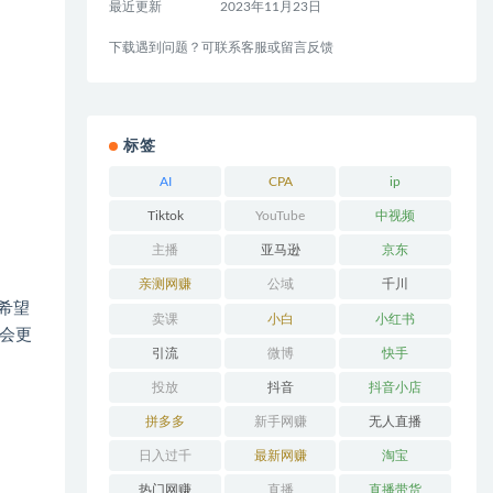
最近更新
2023年11月23日
下载遇到问题？可联系客服或留言反馈
标签
AI
CPA
ip
Tiktok
YouTube
中视频
主播
亚马逊
京东
亲测网赚
公域
千川
希望
卖课
小白
小红书
会更
引流
微博
快手
投放
抖音
抖音小店
拼多多
新手网赚
无人直播
日入过千
最新网赚
淘宝
热门网赚
直播
直播带货