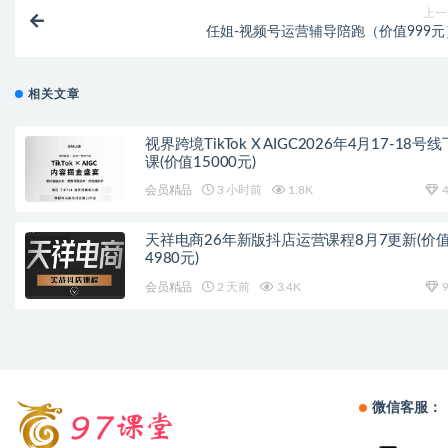
上一
任姐-视频号运营辅导陪跑（价值999元
相关文章
视界跨境TikTok X AIGC2026年4月17-18号线
课(价值15000元)
会员精品
3 小时前
1.8K
4
天祥电商26年新版抖店运营课程8月7更新(价
4980元)
会员精品
2 天前
3.4K
9
微信客服：