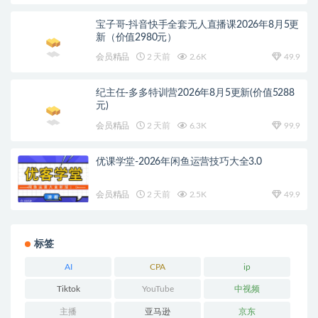
宝子哥-抖音快手全套无人直播课2026年8月5更
新（价值2980元）
会员精品
2 天前
2.6K
49.9
纪主任-多多特训营2026年8月5更新(价值5288
元)
会员精品
2 天前
6.3K
99.9
优课学堂-2026年闲鱼运营技巧大全3.0
会员精品
2 天前
2.5K
49.9
标签
AI
CPA
ip
Tiktok
YouTube
中视频
主播
亚马逊
京东