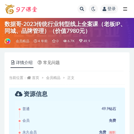
登录
全部
数据哥-2023传统行业转型线上全案课（老板IP、
同城、品牌管理）（价值7980元）
会员精品
4 年前
0
6.7K
49.9
详情介绍
常见问题
当前位置：
首页
会员精品
正文
资源信息
普通
49.9钻石
会员
免费
永久会员
免费
推荐