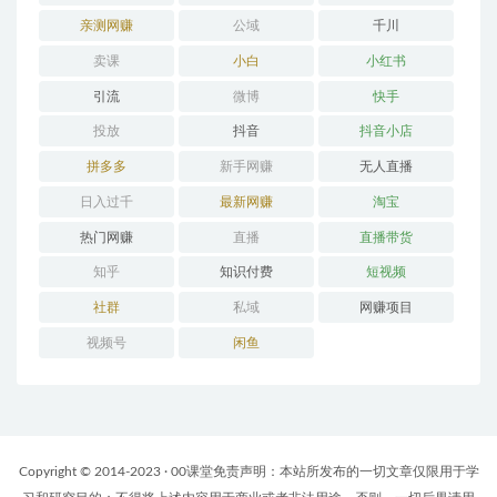
亲测网赚
公域
千川
卖课
小白
小红书
引流
微博
快手
投放
抖音
抖音小店
拼多多
新手网赚
无人直播
日入过千
最新网赚
淘宝
热门网赚
直播
直播带货
知乎
知识付费
短视频
社群
私域
网赚项目
视频号
闲鱼
Copyright © 2014-2023 · 00课堂免责声明：本站所发布的一切文章仅限用于学