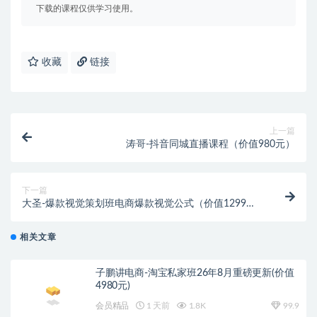
下载的课程仅供学习使用。
收藏
链接
上一篇
涛哥-抖音同城直播课程（价值980元）
下一篇
大圣-爆款视觉策划班电商爆款视觉公式（价值1299
元）
相关文章
子鹏讲电商-淘宝私家班26年8月重磅更新(价值
4980元)
会员精品
1 天前
1.8K
99.9