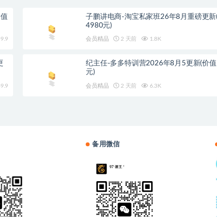
价值
子鹏讲电商-淘宝私家班26年8月重磅更新
4980元)
9.9
会员精品
2 天前
1.8K
更
纪主任-多多特训营2026年8月5更新(价值5
元)
9.9
会员精品
2 天前
6.3K
备用微信