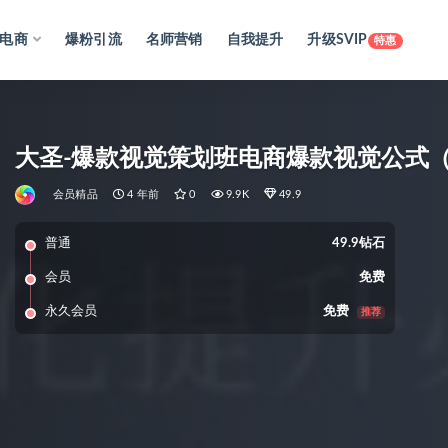
电商
爆粉引流
名师营销
自我提升
升级SVIP
特惠
大圣-爆款视觉策划班电商爆款视觉公式（
会员精品
4 年前
0
9.9K
49.9
普通
49.9钻石
会员
免费
永久会员
免费
推荐