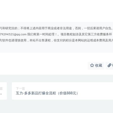
习和研究目的；不得将上述内容用于商业或者非法用途，否则，一切后果请用户自负
294521@qq.com 我们将第一时间处理！。项目教程如涉及其它第三方收费服务环
方软件也请谨慎使用，本站不出售课程，你支付的积分是本网站的运维成本费用及用
收藏
篇
下一篇
管
互力-多多新品打爆全流程（价值888元）
）