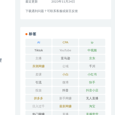
最近更新
2023年11月24日
下载遇到问题？可联系客服或留言反馈
标签
AI
CPA
ip
Tiktok
YouTube
中视频
主播
亚马逊
京东
逻
亲测网赚
公域
千川
卖课
小白
小红书
引流
微博
快手
投放
抖音
抖音小店
拼多多
新手网赚
无人直播
日入过千
最新网赚
淘宝
热门网赚
直播
直播带货