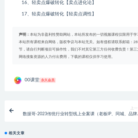
16、轻卖点爆破转化【卖点进化论】
17、轻卖点爆破转化【轻卖点调性】
声明：
本站为非盈利性赞助网站，本站所发布的一切视频课程仅限用于学
本站所有课程来自网络，版权争议与本站无关。如有侵权请联系邮箱：2879
节，请自行判断项目可操作性，我们不对其它第三方任何收费负责！第三
网络搜集资源的人力付出费用，下载的课程仅供学习使用。
00课堂
永久会员
上一
数据哥-2023传统行业转型线上全案课（老板IP、同城、品牌
理）（价值7980元
相关文章