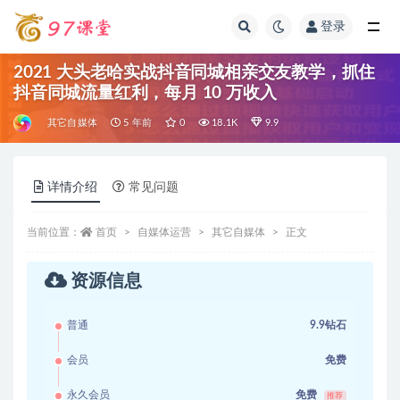
登录
全部
2021 大头老哈实战抖音同城相亲交友教学，抓住
抖音同城流量红利，每月 10 万收入
其它自媒体
5 年前
0
18.1K
9.9
详情介绍
常见问题
当前位置：
首页
自媒体运营
其它自媒体
正文
资源信息
普通
9.9钻石
会员
免费
永久会员
免费
推荐