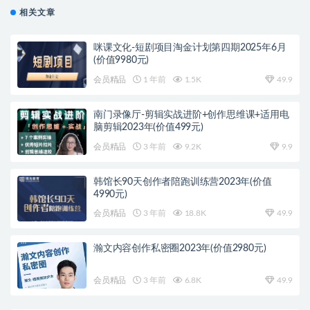
相关文章
咪课文化-短剧项目淘金计划第四期2025年6月
(价值9980元)
会员精品
1 年前
1.5K
49.9
南门录像厅-剪辑实战进阶+创作思维课+适用电
脑剪辑2023年(价值499元)
会员精品
3 年前
9.2K
9.9
韩馆长90天创作者陪跑训练营2023年(价值
4990元)
会员精品
3 年前
18.8K
49.9
瀚文内容创作私密圈2023年(价值2980元)
会员精品
3 年前
6.8K
49.9