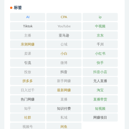
标签
AI
CPA
ip
Tiktok
YouTube
中视频
主播
亚马逊
京东
亲测网赚
公域
千川
卖课
小白
小红书
引流
微博
快手
投放
抖音
抖音小店
拼多多
新手网赚
无人直播
日入过千
最新网赚
淘宝
热门网赚
直播
直播带货
知乎
知识付费
短视频
社群
私域
网赚项目
视频号
闲鱼