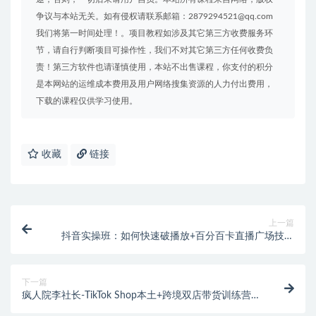
争议与本站无关。如有侵权请联系邮箱：2879294521@qq.com
我们将第一时间处理！。项目教程如涉及其它第三方收费服务环
节，请自行判断项目可操作性，我们不对其它第三方任何收费负
责！第三方软件也请谨慎使用，本站不出售课程，你支付的积分
是本网站的运维成本费用及用户网络搜集资源的人力付出费用，
下载的课程仅供学习使用。
收藏
链接
上一篇
抖音实操班：如何快速破播放+百分百卡直播广场技术
+抖音最新无人直播玩法
下一篇
疯人院李社长-TikTok Shop本土+跨境双店带货训练营第
十六期（价值5999元）