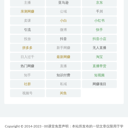
主播
亚马逊
京东
亲测网赚
公域
千川
卖课
小白
小红书
引流
微博
快手
投放
抖音
抖音小店
拼多多
新手网赚
无人直播
日入过千
最新网赚
淘宝
热门网赚
直播
直播带货
知乎
知识付费
短视频
社群
私域
网赚项目
视频号
闲鱼
Copyright © 2014-2023 · 00课堂免责声明：本站所发布的一切文章仅限用于学