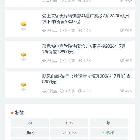
会员精品
1 天前
1.8K
99.9
爱上黄昏无界特训营AI推广实战7月27-30杭州
线下课(价值9800元)
会员精品
2 天前
2.5K
99.9
幕思城电商学院淘宝培训VIP课程2026年7月
29(价值12800元)
会员精品
1 周前
1.6K
49.9
飓风电商-淘宝金牌运营实操班2026年7月(价值
8980元)
会员精品
3 周前
2.2K
49.9
标签
AI
CPA
ip
Tiktok
YouTube
中视频