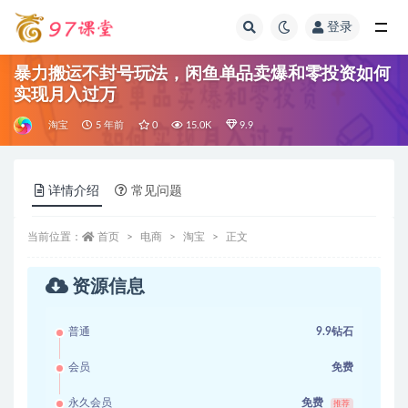
登录
全部
暴力搬运不封号玩法，闲鱼单品卖爆和零投资如何
实现月入过万
淘宝
5 年前
0
15.0K
9.9
详情介绍
常见问题
当前位置：
首页
电商
淘宝
正文
资源信息
普通
9.9钻石
会员
免费
永久会员
免费
推荐