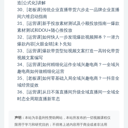
造[公式化]讲解
30、[老板课]传统企业直播带货六步走一品牌企业直播
间六维启动指南
31、[运营课]新手投放素材测试及小额投放指南一爆款
素材测试和DOU+随心推投放
32、[运营课]如何快人一步发现爆款视频脚本？一潜力
爆款内容[火眼金睛]未卜先知
33、[运营课]爆款带货型短视频文案打造一高转化带货
视频文案编写
34、[运营课]如何精细化运作全域兴趣电商？一全域兴
趣电商如何做精细化运营
35、[老板课]如何零基础入局全域兴趣电商？一抖音全
域经营提效
36、[运营课]从日不落直播间升级全域直播间一全域全
时态全周期直播新常态
声明：
本站为非盈利性赞助网站，本站所发布的一切视频课程仅
限用于学习和研究目的；不得将上述内容用于商业或者非法用