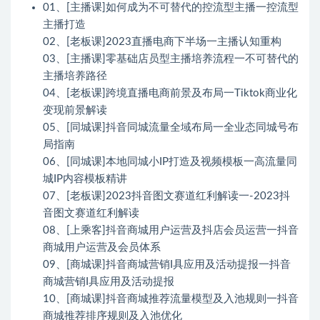
01、[主播课]如何成为不可替代的控流型主播一控流型
主播打造
02、[老板课]2023直播电商下半场一主播认知重构
03、[主播课]零基础店员型主播培养流程一不可替代的
主播培养路径
04、[老板课]跨境直播电商前景及布局一Tiktok商业化
变现前景解读
05、[同城课]抖音同城流量全域布局一全业态同城号布
局指南
06、[同城课]本地同城小IP打造及视频模板一高流量同
城IP内容模板精讲
07、[老板课]2023抖音图文赛道红利解读一-2023抖
音图文赛道红利解读
08、[上乘客]抖音商城用户运营及抖店会员运营一抖音
商城用户运营及会员体系
09、[商城课]抖音商城营销I具应用及活动提报一抖音
商城营销I具应用及活动提报
10、[商城课]抖音商城推荐流量模型及入池规则一抖音
商城推荐排序规则及入池优化