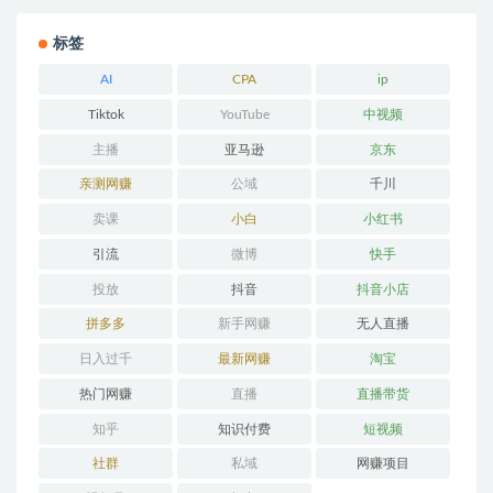
标签
AI
CPA
ip
Tiktok
YouTube
中视频
主播
亚马逊
京东
亲测网赚
公域
千川
卖课
小白
小红书
引流
微博
快手
投放
抖音
抖音小店
拼多多
新手网赚
无人直播
日入过千
最新网赚
淘宝
热门网赚
直播
直播带货
知乎
知识付费
短视频
社群
私域
网赚项目