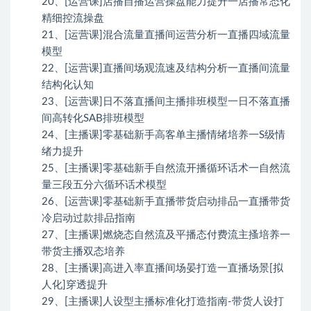
20、[运营课]店播自播运营操盘能力提升一店播常态化
精细控流操盘
21、[运营课]混合流量直播间运营分析一直播四域流量
模型
22、[运营课]直播间场观流速及结构分析一直播间流量
结构化认知
23、[运营课]日不落直播间主播排班模型一日不落直播
间高转化SAB排班模型
24、[主播课]零基础新手高客单主播情绪培养一S级情
绪力提升
25、[主播课]零基础新手自然流开播循环话术一自然流
量三段五分六循环话术模型
26、[运营课]零基础新手直播带货启动排品一直播带货
冷启动过款排品指南
27、[主播课]燃烧态自然流及平播态付费流主搔培养一
带货主播双态培养
28、[主播课]高进入率直播间场晏打造一直播场景[拟
人化]穿透提升
29、[主播课]人设型主播标准化打造指南-带货人设打