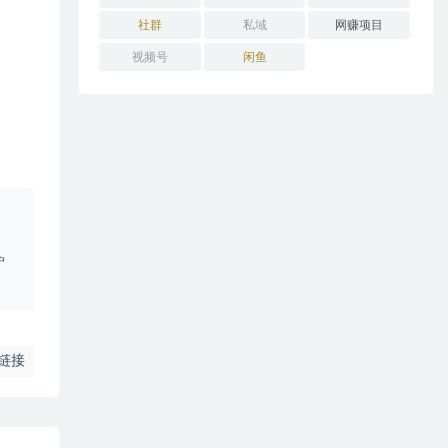
社群
私域
网赚项目
视频号
闲鱼
。
户
链接