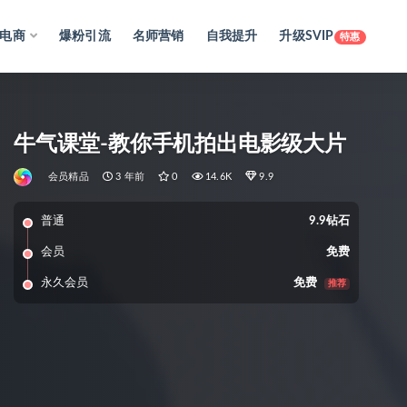
电商
爆粉引流
名师营销
自我提升
升级SVIP
特惠
牛气课堂-教你手机拍出电影级大片
会员精品
3 年前
0
14.6K
9.9
普通
9.9钻石
会员
免费
永久会员
免费
推荐