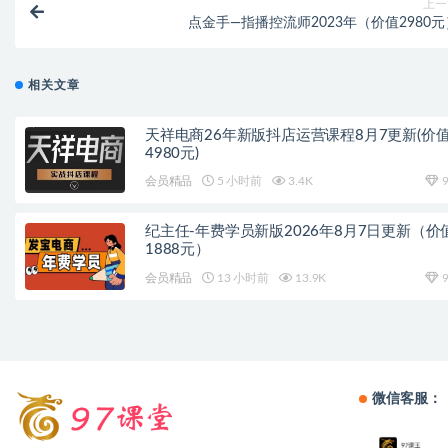
上一
点金手—指播控流师2023年（价值2980元
相关文章
天祥电商26年新版抖店运营课程8月7更新(价
4980元)
会员精品
5 小时前
3.4K
9
纪主任-年费学员新版2026年8月7日更新（价
1888元）
会员精品
13 小时前
13.9K
9
微信客服：