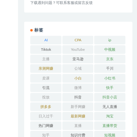
下载遇到问题？可联系客服或留言反馈
标签
AI
CPA
ip
Tiktok
YouTube
中视频
主播
亚马逊
京东
亲测网赚
公域
千川
卖课
小白
小红书
引流
微博
快手
投放
抖音
抖音小店
拼多多
新手网赚
无人直播
日入过千
最新网赚
淘宝
热门网赚
直播
直播带货
知乎
知识付费
短视频