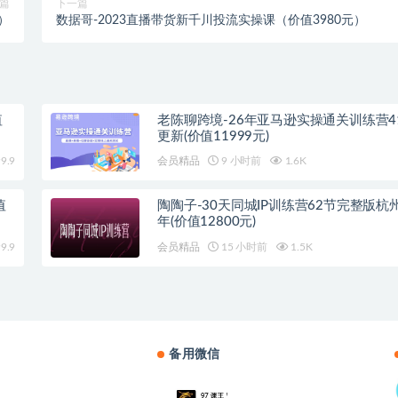
篇
下一篇
）
数据哥-2023直播带货新千川投流实操课（价值3980元）
值
老陈聊跨境-26年亚马逊实操通关训练营4
更新(价值11999元)
9.9
会员精品
9 小时前
1.6K
值
陶陶子-30天同城IP训练营62节完整版杭州
年(价值12800元)
9.9
会员精品
15 小时前
1.5K
备用微信