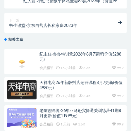
红人馆-小红书超级个体私董会63集2023年（价值9800
元）
下一篇
书生课堂-京东自营店长私家班2023年
相关文章
纪主任-多多特训营2026年8月7更新(价值5288
元)
会员精品
16 小时前
6.3K
99.9
天祥电商26年新版抖店运营课程8月7更新(价值
4980元)
会员精品
21 小时前
3.4K
99.9
老陈聊跨境-26年亚马逊实操通关训练营41期8
月更新(价值11999元)
会员精品
1 天前
1.6K
99.9