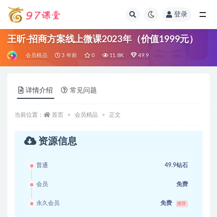
登录
全部
王昕-招商方案线上微课2023年（价值1999元）
会员精品
3 年前
0
11.8K
49.9
详情介绍
常见问题
当前位置：
首页
会员精品
正文
资源信息
普通
49.9钻石
会员
免费
永久会员
免费
推荐