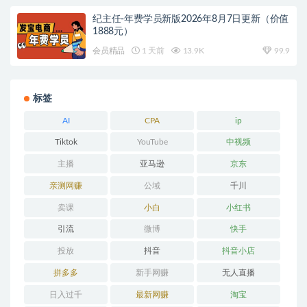
纪主任-年费学员新版2026年8月7日更新（价值
1888元）
会员精品
1 天前
13.9K
99.9
标签
AI
CPA
ip
Tiktok
YouTube
中视频
主播
亚马逊
京东
亲测网赚
公域
千川
卖课
小白
小红书
引流
微博
快手
投放
抖音
抖音小店
拼多多
新手网赚
无人直播
日入过千
最新网赚
淘宝