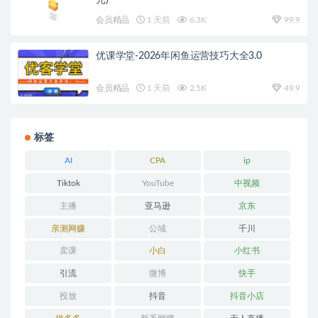
元)
会员精品
1 天前
6.3K
99.9
优课学堂-2026年闲鱼运营技巧大全3.0
会员精品
1 天前
2.5K
49.9
标签
AI
CPA
ip
Tiktok
YouTube
中视频
主播
亚马逊
京东
亲测网赚
公域
千川
卖课
小白
小红书
引流
微博
快手
投放
抖音
抖音小店