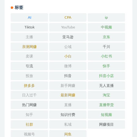
标签
AI
CPA
ip
Tiktok
YouTube
中视频
主播
亚马逊
京东
亲测网赚
公域
千川
卖课
小白
小红书
引流
微博
快手
投放
抖音
抖音小店
拼多多
新手网赚
无人直播
日入过千
最新网赚
淘宝
热门网赚
直播
直播带货
知乎
知识付费
短视频
社群
私域
网赚项目
视频号
闲鱼