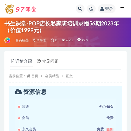
登录
全部
书生课堂-POP店长私家班培训录播56期2023年
（价值1999元）
会员精品
3 年前
0
6.2K
49.9
详情介绍
常见问题
当前位置：
首页
会员精品
正文
资源信息
普通
49.9钻石
会员
免费
永久会员
免费
推荐