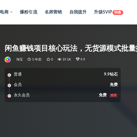
电商
爆粉引流
名师营销
自我提升
升级SVIP
特惠
闲鱼赚钱项目核心玩法，无货源模式批量
淘宝
5 年前
0
19.1K
9.9
普通
9.9钻石
会员
免费
永久会员
免费
推荐