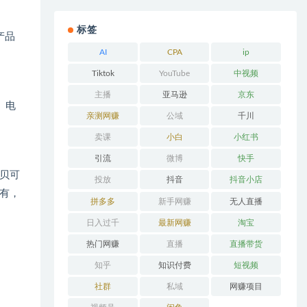
标签
产品
AI
CPA
ip
Tiktok
YouTube
中视频
主播
亚马逊
京东
、电
亲测网赚
公域
千川
卖课
小白
小红书
引流
微博
快手
贝可
投放
抖音
抖音小店
有，
拼多多
新手网赚
无人直播
日入过千
最新网赚
淘宝
热门网赚
直播
直播带货
知乎
知识付费
短视频
社群
私域
网赚项目