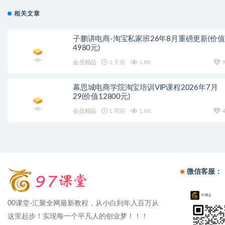
相关文章
子鹏讲电商-淘宝私家班26年8月重磅更新(价值
4980元)
会员精品
3 天前
1.8K
9
幕思城电商学院淘宝培训VIP课程2026年7月
29(价值12800元)
会员精品
1 周前
1.6K
4
微信客服：
00课堂-汇聚全网最新教程，从小白到年入百万从
这里起步！实现每一个平凡人的创业梦！！！