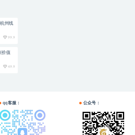
0杭州线
99.9
(价值
49.9
qq客服：
公众号：