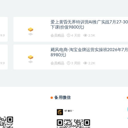
爱上黄昏无界特训营AI推广实战7月27-3
下课(价值9800元)
9.9
会员精品
4 天前
2.5K
飓风电商-淘宝金牌运营实操班2026年7月
8980元)
9.9
会员精品
3 周前
2.2K
备用微信