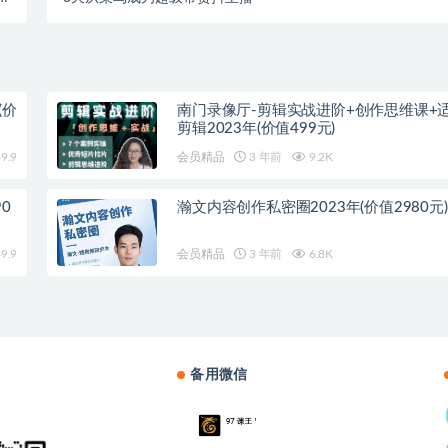
）
(价
南门录像厅-剪辑实战进阶+创作思维课+
剪辑2023年(价值499元)
9.9
会员精品
3 年前
9.2K
0
瀚文内容创作私密圈2023年(价值2980元)
9.9
会员精品
3 年前
6.8K
备用微信