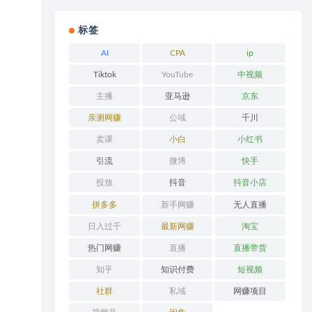
标签
AI
CPA
ip
Tiktok
YouTube
中视频
主播
亚马逊
京东
亲测网赚
公域
千川
卖课
小白
小红书
引流
微博
快手
投放
抖音
抖音小店
拼多多
新手网赚
无人直播
日入过千
最新网赚
淘宝
热门网赚
直播
直播带货
知乎
知识付费
短视频
社群
私域
网赚项目