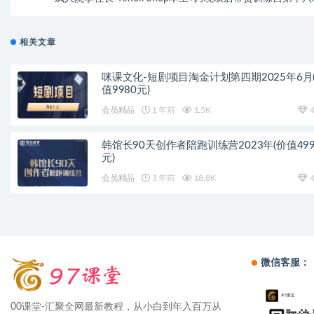
（价值5999元
相关文章
咪课文化-短剧项目淘金计划第四期2025年6月
值9980元)
会员精品
1 年前
1.5K
4
韩馆长90天创作者陪跑训练营2023年(价值499
元)
会员精品
3 年前
18.8K
4
微信客服：
00课堂-汇聚全网最新教程，从小白到年入百万从