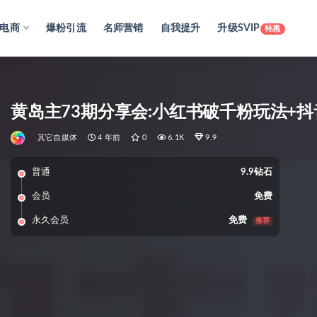
电商
爆粉引流
名师营销
自我提升
升级SVIP
特惠
黄岛主73期分享会:小红书破千粉玩法+
其它自媒体
4 年前
0
6.1K
9.9
普通
9.9钻石
会员
免费
永久会员
免费
推荐