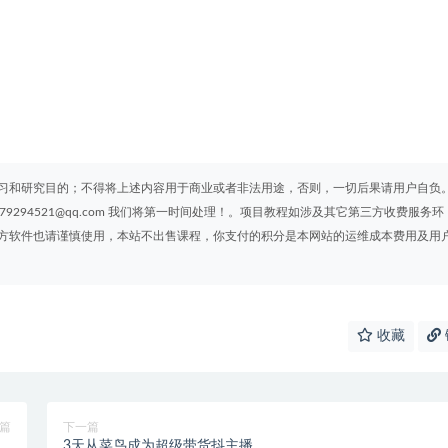
习和研究目的；不得将上述内容用于商业或者非法用途，否则，一切后果请用户自负
294521@qq.com 我们将第一时间处理！。项目教程如涉及其它第三方收费服务环
方软件也请谨慎使用，本站不出售课程，你支付的积分是本网站的运维成本费用及用
收藏
篇
下一篇
六期
3天从菜鸟成为超级带货抖主播