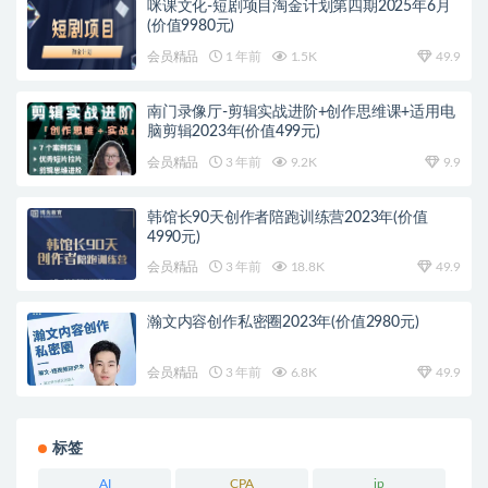
咪课文化-短剧项目淘金计划第四期2025年6月
(价值9980元)
会员精品
1 年前
1.5K
49.9
南门录像厅-剪辑实战进阶+创作思维课+适用电
脑剪辑2023年(价值499元)
会员精品
3 年前
9.2K
9.9
韩馆长90天创作者陪跑训练营2023年(价值
4990元)
会员精品
3 年前
18.8K
49.9
瀚文内容创作私密圈2023年(价值2980元)
会员精品
3 年前
6.8K
49.9
标签
AI
CPA
ip