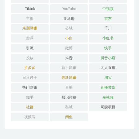
Tiktok
YouTube
中视频
主播
亚马逊
京东
亲测网赚
公域
千川
卖课
小白
小红书
引流
微博
快手
投放
抖音
抖音小店
拼多多
新手网赚
无人直播
日入过千
最新网赚
淘宝
热门网赚
直播
直播带货
知乎
知识付费
短视频
社群
私域
网赚项目
视频号
闲鱼