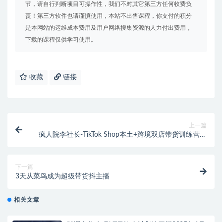
节，请自行判断项目可操作性，我们不对其它第三方任何收费负
责！第三方软件也请谨慎使用，本站不出售课程，你支付的积分
是本网站的运维成本费用及用户网络搜集资源的人力付出费用，
下载的课程仅供学习使用。
收藏
链接
上一篇
疯人院李社长-TikTok Shop本土+跨境双店带货训练营第
十六期（价值5999元）
下一篇
3天从菜鸟成为超级带货抖主播
相关文章