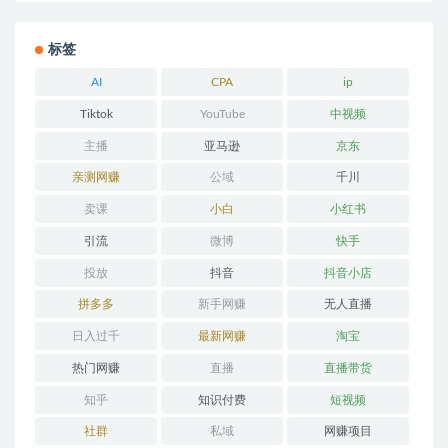
标签
AI
CPA
ip
Tiktok
YouTube
中视频
主播
亚马逊
京东
亲测网赚
公域
千川
卖课
小白
小红书
引流
微博
快手
投放
抖音
抖音小店
拼多多
新手网赚
无人直播
日入过千
最新网赚
淘宝
热门网赚
直播
直播带货
知乎
知识付费
短视频
社群
私域
网赚项目