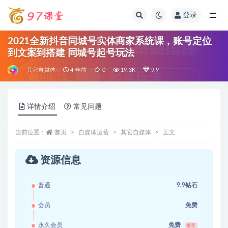
登录
全部
2021全新抖音同城号实体商家系统课，账号定位
到文案到搭建 同城号起号玩法
其它自媒体
4 年前
0
19.3K
9.9
详情介绍
常见问题
当前位置：
首页
自媒体运营
其它自媒体
正文
资源信息
普通
9.9钻石
会员
免费
永久会员
免费
推荐