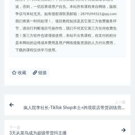
途，否则，一切后果请用户自负。本站所有课程来自网络，版权
争议与本站无关。如有侵权请联系邮箱：2879294521@qq.com
我们将第一时间处理！。项目教程如涉及其它第三方收费服务环
节，请自行判断项目可操作性，我们不对其它第三方任何收费负
责！第三方软件也请谨慎使用，本站不出售课程，你支付的积分
是本网站的运维成本费用及用户网络搜集资源的人力付出费用，
下载的课程仅供学习使用。
收藏
链接
上一篇
疯人院李社长-TikTok Shop本土+跨境双店带货训练营第
十六期（价值5999元）
下一篇
3天从菜鸟成为超级带货抖主播