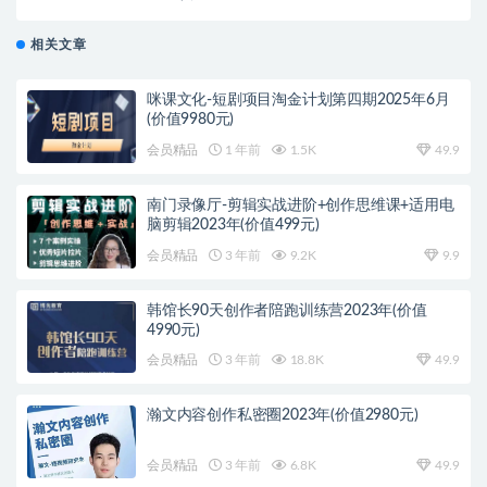
相关文章
咪课文化-短剧项目淘金计划第四期2025年6月
(价值9980元)
会员精品
1 年前
1.5K
49.9
南门录像厅-剪辑实战进阶+创作思维课+适用电
脑剪辑2023年(价值499元)
会员精品
3 年前
9.2K
9.9
韩馆长90天创作者陪跑训练营2023年(价值
4990元)
会员精品
3 年前
18.8K
49.9
瀚文内容创作私密圈2023年(价值2980元)
会员精品
3 年前
6.8K
49.9