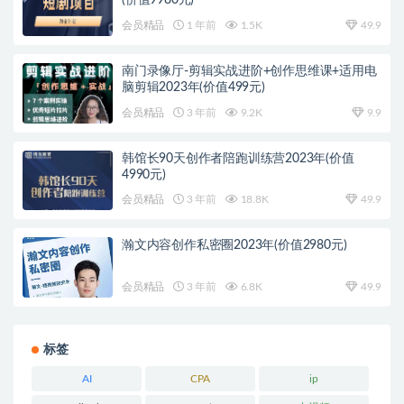
(价值9980元)
会员精品
1 年前
1.5K
49.9
南门录像厅-剪辑实战进阶+创作思维课+适用电
脑剪辑2023年(价值499元)
会员精品
3 年前
9.2K
9.9
韩馆长90天创作者陪跑训练营2023年(价值
4990元)
会员精品
3 年前
18.8K
49.9
瀚文内容创作私密圈2023年(价值2980元)
会员精品
3 年前
6.8K
49.9
标签
AI
CPA
ip