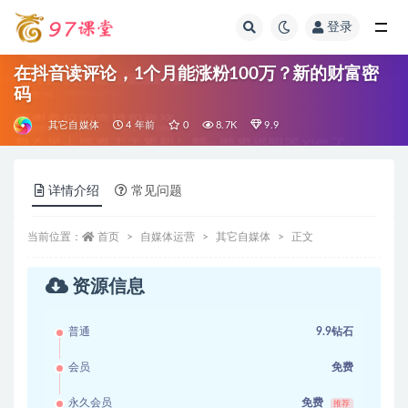
登录
全部
在抖音读评论，1个月能涨粉100万？新的财富密
码
其它自媒体
4 年前
0
8.7K
9.9
详情介绍
常见问题
当前位置：
首页
自媒体运营
其它自媒体
正文
资源信息
普通
9.9钻石
会员
免费
永久会员
免费
推荐