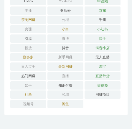
Tiktok
YouTube
中视频
主播
亚马逊
京东
亲测网赚
公域
千川
卖课
小白
小红书
引流
微博
快手
投放
抖音
抖音小店
拼多多
新手网赚
无人直播
日入过千
最新网赚
淘宝
热门网赚
直播
直播带货
知乎
知识付费
短视频
社群
私域
网赚项目
视频号
闲鱼