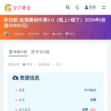
登录
全部
朱佳航-短视频创作课4.0（线上+线下）2024年(价
值49800元)
会员精品
2 年前
0
3.0K
49.9
详情介绍
常见问题
当前位置：
首页
会员精品
正文
资源信息
普通
49.9钻石
会员
免费
永久会员
免费
推荐