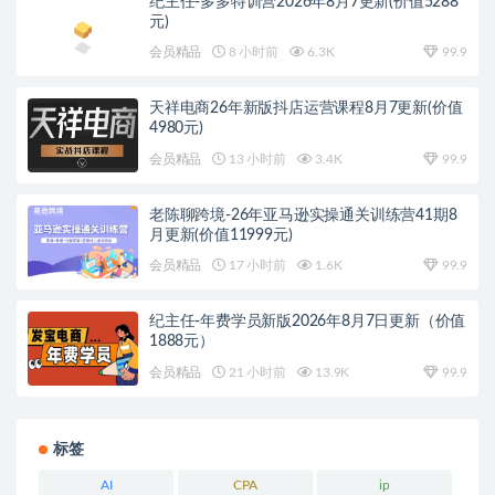
纪主任-多多特训营2026年8月7更新(价值5288
元)
会员精品
8 小时前
6.3K
99.9
天祥电商26年新版抖店运营课程8月7更新(价值
4980元)
会员精品
13 小时前
3.4K
99.9
老陈聊跨境-26年亚马逊实操通关训练营41期8
月更新(价值11999元)
会员精品
17 小时前
1.6K
99.9
纪主任-年费学员新版2026年8月7日更新（价值
1888元）
会员精品
21 小时前
13.9K
99.9
标签
AI
CPA
ip