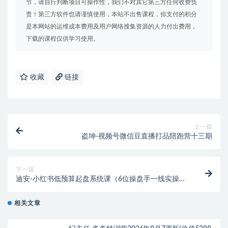
节，请自行判断项目可操作性，我们不对其它第三方任何收费负
责！第三方软件也请谨慎使用，本站不出售课程，你支付的积分
是本网站的运维成本费用及用户网络搜集资源的人力付出费用，
下载的课程仅供学习使用。
收藏
链接
上一篇
盗坤-视频号微信豆直播打品陪跑营十三期
下一篇
迪安-小红书低预算起盘系统课（6位操盘手一线实操分
享）2024年(价值49800元)
相关文章