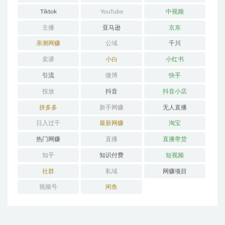
Tiktok
YouTube
中视频
主播
亚马逊
京东
亲测网赚
公域
千川
卖课
小白
小红书
引流
微博
快手
投放
抖音
抖音小店
拼多多
新手网赚
无人直播
日入过千
最新网赚
淘宝
热门网赚
直播
直播带货
知乎
知识付费
短视频
社群
私域
网赚项目
视频号
闲鱼