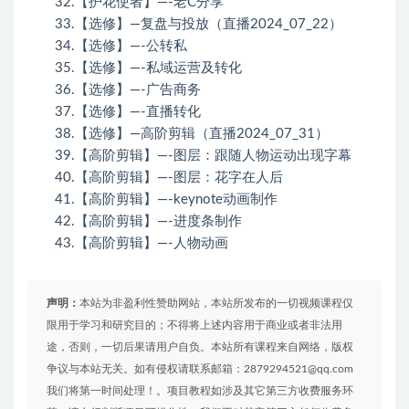
32.【护花使者】—-老C分享
33.【选修】—复盘与投放（直播2024_07_22）
34.【选修】—-公转私
35.【选修】—-私域运营及转化
36.【选修】—-广告商务
37.【选修】—-直播转化
38.【选修】—高阶剪辑（直播2024_07_31）
39.【高阶剪辑】—-图层：跟随人物运动出现字幕
40.【高阶剪辑】—-图层：花字在人后
41.【高阶剪辑】—-keynote动画制作
42.【高阶剪辑】—-进度条制作
43.【高阶剪辑】—-人物动画
声明：
本站为非盈利性赞助网站，本站所发布的一切视频课程仅
限用于学习和研究目的；不得将上述内容用于商业或者非法用
途，否则，一切后果请用户自负。本站所有课程来自网络，版权
争议与本站无关。如有侵权请联系邮箱：2879294521@qq.com
我们将第一时间处理！。项目教程如涉及其它第三方收费服务环