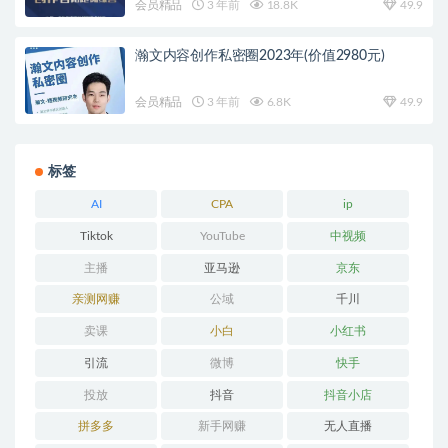
会员精品
3 年前
18.8K
49.9
瀚文内容创作私密圈2023年(价值2980元)
会员精品
3 年前
6.8K
49.9
标签
AI
CPA
ip
Tiktok
YouTube
中视频
主播
亚马逊
京东
亲测网赚
公域
千川
卖课
小白
小红书
引流
微博
快手
投放
抖音
抖音小店
拼多多
新手网赚
无人直播