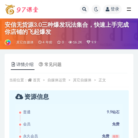
登录
全部
安信无货源3.0三种爆发玩法集合，快速‬‬上手完成
你店铺的飞起‬‬爆发
其它自媒体
4 年前
0
16.2K
9.9
详情介绍
常见问题
当前位置：
首页
自媒体运营
其它自媒体
正文
资源信息
普通
9.9钻石
会员
免费
永久会员
免费
推荐