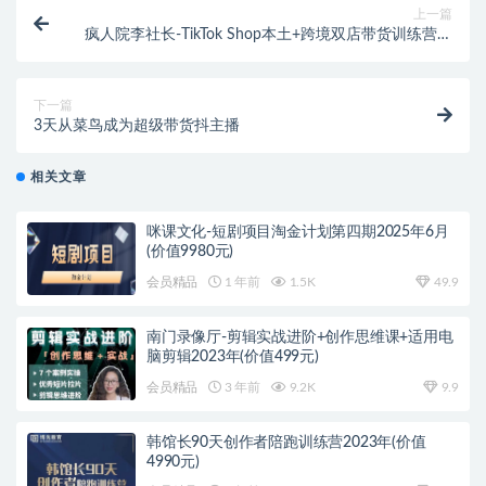
上一篇
疯人院李社长-TikTok Shop本土+跨境双店带货训练营第
十六期（价值5999元）
下一篇
3天从菜鸟成为超级带货抖主播
相关文章
咪课文化-短剧项目淘金计划第四期2025年6月
(价值9980元)
会员精品
1 年前
1.5K
49.9
南门录像厅-剪辑实战进阶+创作思维课+适用电
脑剪辑2023年(价值499元)
会员精品
3 年前
9.2K
9.9
韩馆长90天创作者陪跑训练营2023年(价值
4990元)