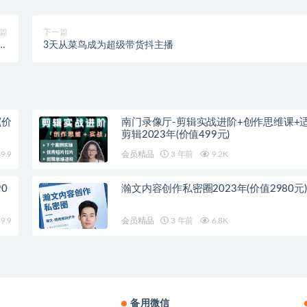
篇
下一篇
六期
3天从菜鸟成为超级带货抖主播
）
(价
南门录像厅-剪辑实战进阶+创作思维课+
剪辑2023年(价值499元)
9.9
会员精品
3 年前
9.2K
0
瀚文内容创作私密圈2023年(价值2980元)
9.9
会员精品
3 年前
6.8K
备用微信