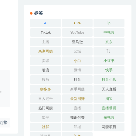
标签
AI
CPA
ip
Tiktok
YouTube
中视频
主播
亚马逊
京东
亲测网赚
公域
千川
卖课
小白
小红书
引流
微博
快手
。
投放
抖音
抖音小店
拼多多
新手网赚
无人直播
户
日入过千
最新网赚
淘宝
热门网赚
直播
直播带货
知乎
知识付费
短视频
链接
社群
私域
网赚项目