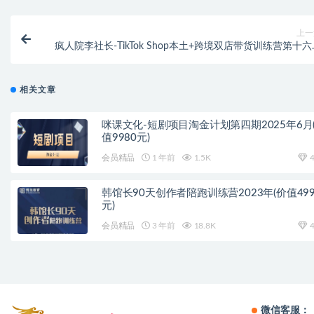
上一
疯人院李社长-TikTok Shop本土+跨境双店带货训练营第十
（价值5999元
相关文章
咪课文化-短剧项目淘金计划第四期2025年6月
值9980元)
会员精品
1 年前
1.5K
4
韩馆长90天创作者陪跑训练营2023年(价值499
元)
会员精品
3 年前
18.8K
4
微信客服：