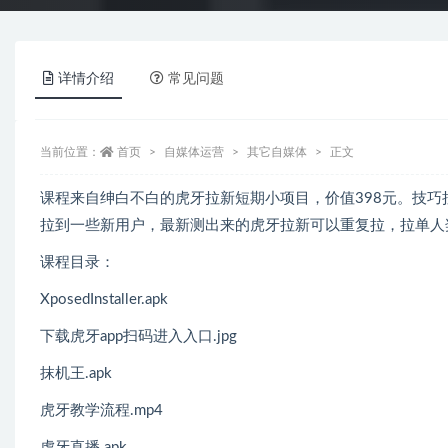
详情介绍
常见问题
当前位置：
首页
自媒体运营
其它自媒体
正文
课程来自绅白不白的虎牙拉新短期小项目，价值398元。技
拉到一些新用户，最新测出来的虎牙拉新可以重复拉，拉单人奖
课程目录：
XposedInstaller.apk
下载虎牙app扫码进入入口.jpg
抹机王.apk
虎牙教学流程.mp4
虎牙直播.apk