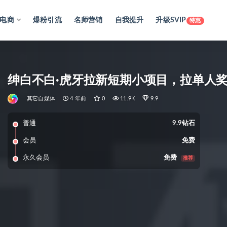
电商
爆粉引流
名师营销
自我提升
升级SVIP
特惠
绅白不白·虎牙拉新短期小项目，拉单人奖励
其它自媒体
4 年前
0
11.9K
9.9
普通
9.9钻石
会员
免费
永久会员
免费
推荐