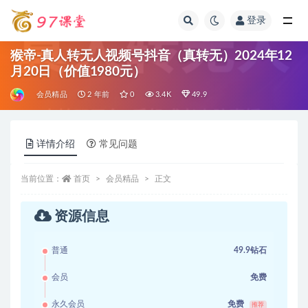
登录
全部
猴帝-真人转无人视频号抖音（真转无）2024年12
月20日（价值1980元）
会员精品
2 年前
0
3.4K
49.9
详情介绍
常见问题
当前位置：
首页
会员精品
正文
资源信息
普通
49.9钻石
会员
免费
永久会员
免费
推荐