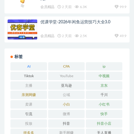
会员精品
2 天前
6.3K
99.9
优课学堂-2026年闲鱼运营技巧大全3.0
会员精品
2 天前
2.5K
49.9
标签
AI
CPA
ip
Tiktok
YouTube
中视频
主播
亚马逊
京东
亲测网赚
公域
千川
卖课
小白
小红书
引流
微博
快手
投放
抖音
抖音小店
拼多多
新手网赚
无人直播