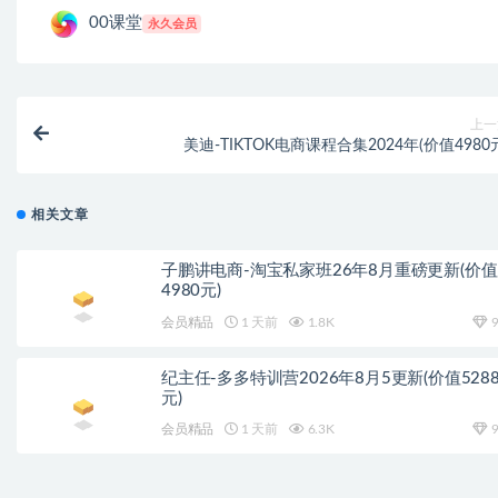
00课堂
永久会员
上一
美迪-TIKTOK电商课程合集2024年(价值4980
相关文章
子鹏讲电商-淘宝私家班26年8月重磅更新(价值
4980元)
会员精品
1 天前
1.8K
9
纪主任-多多特训营2026年8月5更新(价值528
元)
会员精品
1 天前
6.3K
9