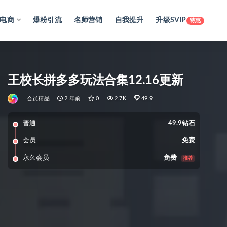
电商
爆粉引流
名师营销
自我提升
升级SVIP
特惠
王校长拼多多玩法合集12.16更新
会员精品
2 年前
0
2.7K
49.9
普通
49.9钻石
会员
免费
永久会员
免费
推荐