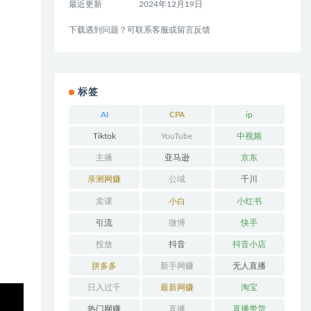
最近更新
2024年12月19日
下载遇到问题？可联系客服或留言反馈
标签
AI
CPA
ip
Tiktok
YouTube
中视频
主播
亚马逊
京东
亲测网赚
公域
千川
卖课
小白
小红书
引流
微博
快手
投放
抖音
抖音小店
拼多多
新手网赚
无人直播
日入过千
最新网赚
淘宝
热门网赚
直播
直播带货