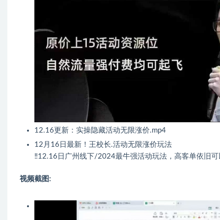
12.16更新：实操隐藏活动无限涨价.mp4
12月16日最新！王校长.活动无限涨价玩法
‼️12.16日广州线下/2024最牛强活动玩法，高客单依
视频截图: