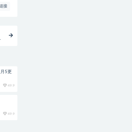
链接
值
8月5更
49.9
49.9