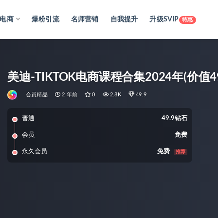
电商
爆粉引流
名师营销
自我提升
升级SVIP
特惠
美迪-TIKTOK电商课程合集2024年(价值49
会员精品
2 年前
0
2.8K
49.9
普通
49.9钻石
会员
免费
永久会员
免费
推荐