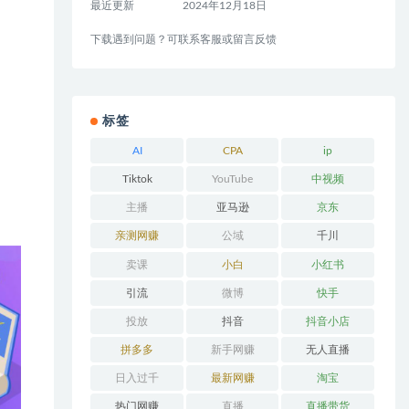
最近更新
2024年12月18日
下载遇到问题？可联系客服或留言反馈
标签
AI
CPA
ip
Tiktok
YouTube
中视频
主播
亚马逊
京东
亲测网赚
公域
千川
卖课
小白
小红书
引流
微博
快手
投放
抖音
抖音小店
拼多多
新手网赚
无人直播
日入过千
最新网赚
淘宝
热门网赚
直播
直播带货