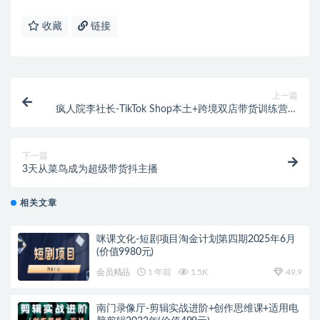
收藏
链接
上一篇
疯人院李社长-TikTok Shop本土+跨境双店带货训练营第
十六期（价值5999元）
下一篇
3天从菜鸟成为超级带货抖主播
相关文章
咪课文化-短剧项目淘金计划第四期2025年6月
(价值9980元)
会员精品
1 年前
1.5K
49.9
南门录像厅-剪辑实战进阶+创作思维课+适用电