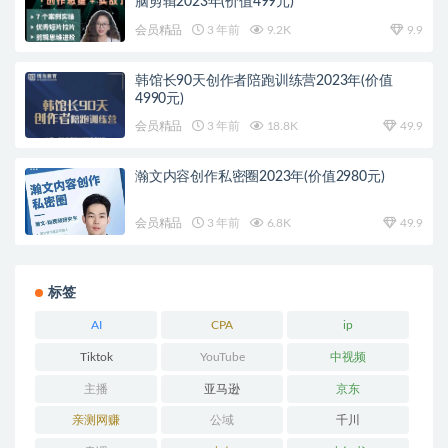
脑剪辑2023年(价值499元)
会员精品
3 年前
9.2K
9.9
韩馆长90天创作者陪跑训练营2023年(价值
4990元)
会员精品
3 年前
18.8K
49.9
瀚文内容创作私密圈2023年(价值2980元)
会员精品
3 年前
6.8K
49.9
标签
AI
CPA
ip
Tiktok
YouTube
中视频
主播
亚马逊
京东
亲测网赚
公域
千川