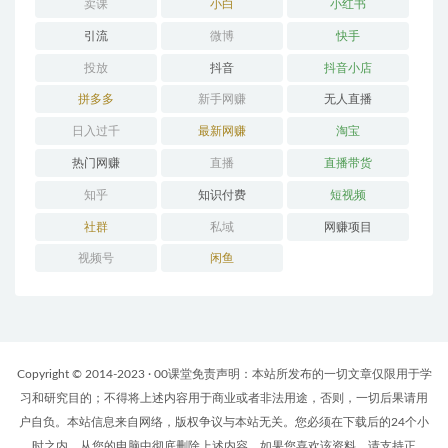
卖课
小白
小红书
引流
微博
快手
投放
抖音
抖音小店
拼多多
新手网赚
无人直播
日入过千
最新网赚
淘宝
热门网赚
直播
直播带货
知乎
知识付费
短视频
社群
私域
网赚项目
视频号
闲鱼
Copyright © 2014-2023 · 00课堂免责声明：本站所发布的一切文章仅限用于学
习和研究目的；不得将上述内容用于商业或者非法用途，否则，一切后果请用
户自负。本站信息来自网络，版权争议与本站无关。您必须在下载后的24个小
时之内，从您的电脑中彻底删除上述内容。如果您喜欢该资料，请支持正