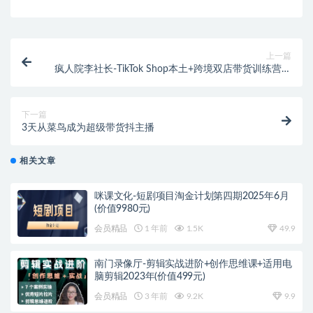
上一篇
疯人院李社长-TikTok Shop本土+跨境双店带货训练营第
十六期（价值5999元）
下一篇
3天从菜鸟成为超级带货抖主播
相关文章
咪课文化-短剧项目淘金计划第四期2025年6月
(价值9980元)
会员精品
1 年前
1.5K
49.9
南门录像厅-剪辑实战进阶+创作思维课+适用电
脑剪辑2023年(价值499元)
会员精品
3 年前
9.2K
9.9