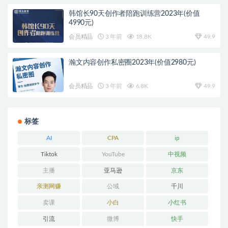
韩馆长90天创作者陪跑训练营2023年(价值
4990元)
会员精品
3 年前
18.8K
49.9
瀚文内容创作私密圈2023年(价值2980元)
会员精品
3 年前
6.8K
49.9
标签
AI
CPA
ip
Tiktok
YouTube
中视频
主播
亚马逊
京东
亲测网赚
公域
千川
卖课
小白
小红书
引流
微博
快手