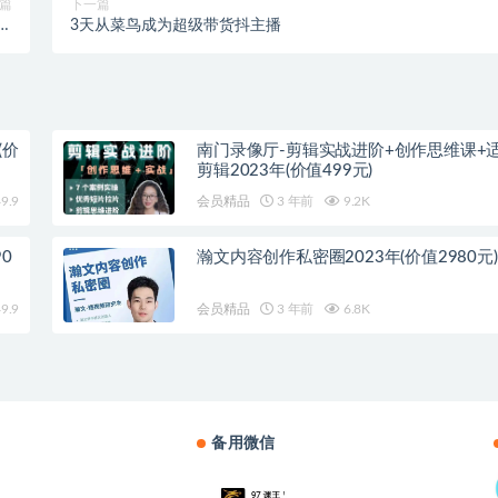
篇
下一篇
六期
3天从菜鸟成为超级带货抖主播
）
(价
南门录像厅-剪辑实战进阶+创作思维课+
剪辑2023年(价值499元)
9.9
会员精品
3 年前
9.2K
0
瀚文内容创作私密圈2023年(价值2980元)
9.9
会员精品
3 年前
6.8K
备用微信