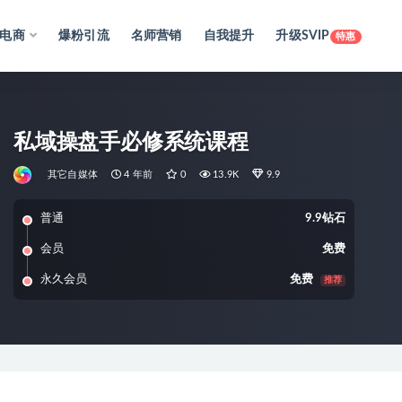
电商
爆粉引流
名师营销
自我提升
升级SVIP
特惠
私域操盘手必修系统课程
其它自媒体
4 年前
0
13.9K
9.9
普通
9.9钻石
会员
免费
永久会员
免费
推荐