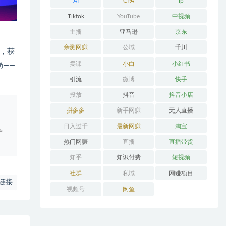
AI
CPA
ip
Tiktok
YouTube
中视频
主播
亚马逊
京东
亲测网赚
公域
千川
，获
卖课
小白
小红书
局——
引流
微博
快手
投放
抖音
抖音小店
。
拼多多
新手网赚
无人直播
日入过千
最新网赚
淘宝
户
热门网赚
直播
直播带货
知乎
知识付费
短视频
社群
私域
网赚项目
链接
视频号
闲鱼