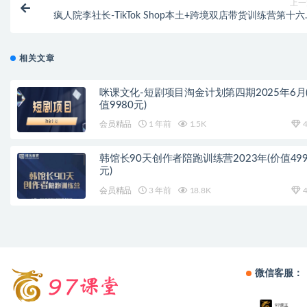
上一
疯人院李社长-TikTok Shop本土+跨境双店带货训练营第十
（价值5999元
相关文章
咪课文化-短剧项目淘金计划第四期2025年6月
值9980元)
会员精品
1 年前
1.5K
4
韩馆长90天创作者陪跑训练营2023年(价值499
元)
会员精品
3 年前
18.8K
4
微信客服：