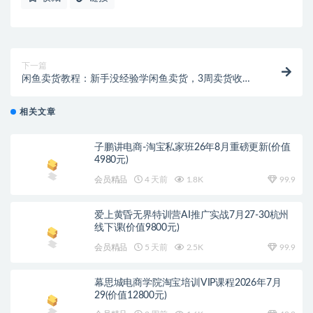
下一篇
闲鱼卖货教程：新手没经验学闲鱼卖货，3周卖货收入2
万（价值889）
相关文章
子鹏讲电商-淘宝私家班26年8月重磅更新(价值
4980元)
会员精品
4 天前
1.8K
99.9
爱上黄昏无界特训营AI推广实战7月27-30杭州
线下课(价值9800元)
会员精品
5 天前
2.5K
99.9
幕思城电商学院淘宝培训VIP课程2026年7月
29(价值12800元)