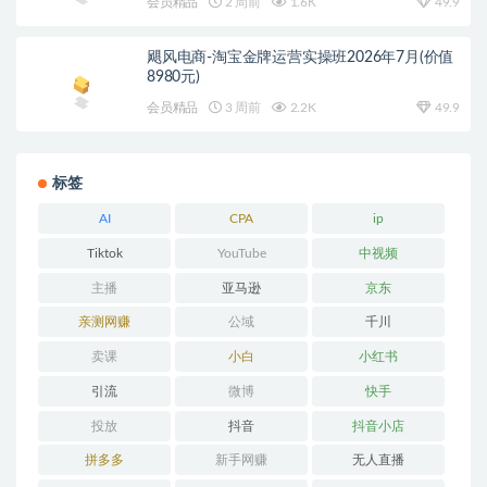
会员精品
2 周前
1.6K
49.9
飓风电商-淘宝金牌运营实操班2026年7月(价值
8980元)
会员精品
3 周前
2.2K
49.9
标签
AI
CPA
ip
Tiktok
YouTube
中视频
主播
亚马逊
京东
亲测网赚
公域
千川
卖课
小白
小红书
引流
微博
快手
投放
抖音
抖音小店
拼多多
新手网赚
无人直播