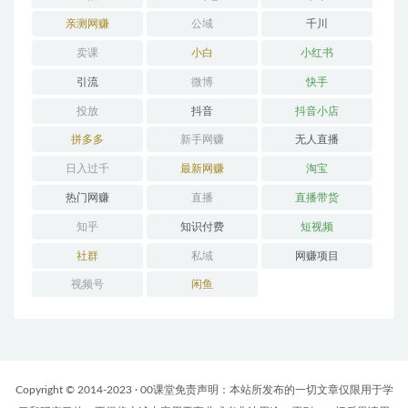
亲测网赚
公域
千川
卖课
小白
小红书
引流
微博
快手
投放
抖音
抖音小店
拼多多
新手网赚
无人直播
日入过千
最新网赚
淘宝
热门网赚
直播
直播带货
知乎
知识付费
短视频
社群
私域
网赚项目
视频号
闲鱼
Copyright © 2014-2023 · 00课堂免责声明：本站所发布的一切文章仅限用于学