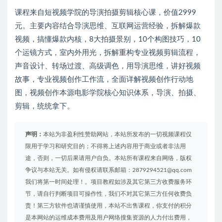
课程来自短视频学院的导演拍摄剪辑核心课，价值2999
元。主要内容结合导演思维、互联网运营经验，拆解爆款
视频，搞懂爆款内核，8大拍摄景别，10个构图技巧，10
个运镜方式，室内外用光，拆解重构专业视频剪辑流程，
声音设计、转场过渡、高级调色，用导演思维，讲好视频
故事，专业视频创作工作流，全面详解视频创作行动地
图，视频创作本源电影学院核心知识体系，导演、拍摄、
剪辑，统统拿下。
声明：
本站为非盈利性赞助网站，本站所发布的一切视频课程仅
限用于学习和研究目的；不得将上述内容用于商业或者非法用
途，否则，一切后果请用户自负。本站所有课程来自网络，版权
争议与本站无关。如有侵权请联系邮箱：2879294521@qq.com
我们将第一时间处理！。项目教程如涉及其它第三方收费服务环
节，请自行判断项目可操作性，我们不对其它第三方任何收费负
责！第三方软件也请谨慎使用，本站不出售课程，你支付的积分
是本网站的运维成本费用及用户网络搜集资源的人力付出费用，