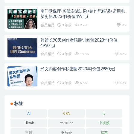
南门录像厅-剪辑实战进阶+创作思维课+适用电
脑剪辑2023年(价值499元)
会员精品
3 年前
9.2K
9.9
韩馆长90天创作者陪跑训练营2023年(价值
4990元)
会员精品
3 年前
18.8K
49.9
瀚文内容创作私密圈2023年(价值2980元)
会员精品
3 年前
6.8K
49.9
标签
AI
CPA
ip
Tiktok
YouTube
中视频
主播
亚马逊
京东