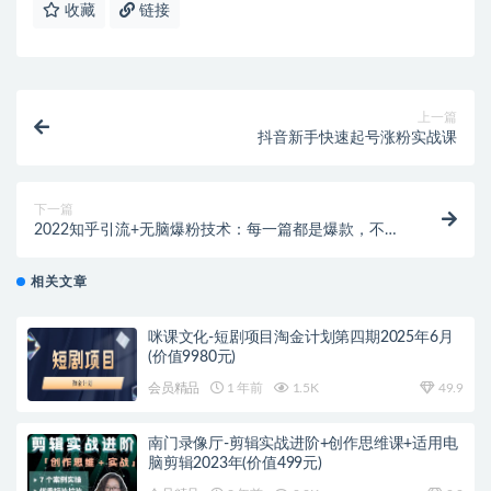
收藏
链接
上一篇
抖音新手快速起号涨粉实战课
下一篇
2022知乎引流+无脑爆粉技术：每一篇都是爆款，不吹
牛，引流效果杠杠的
相关文章
咪课文化-短剧项目淘金计划第四期2025年6月
(价值9980元)
会员精品
1 年前
1.5K
49.9
南门录像厅-剪辑实战进阶+创作思维课+适用电
脑剪辑2023年(价值499元)