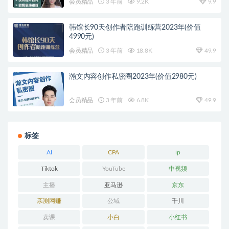
会员精品
3 年前
9.2K
9.9
韩馆长90天创作者陪跑训练营2023年(价值
4990元)
会员精品
3 年前
18.8K
49.9
瀚文内容创作私密圈2023年(价值2980元)
会员精品
3 年前
6.8K
49.9
标签
AI
CPA
ip
Tiktok
YouTube
中视频
主播
亚马逊
京东
亲测网赚
公域
千川
卖课
小白
小红书