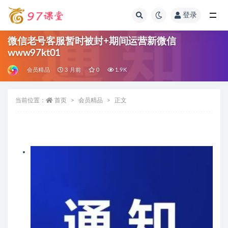
登录
全部
微信老号客服暂时被封+期间运营新微信
www97kt01
会员精品
3 月前
0
1.9K
当前位置：
首页
会员精品
正文