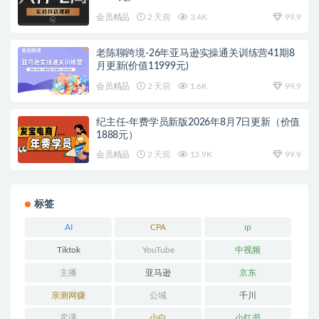
会员精品
2 天前
3.4K
99.9
老陈聊跨境-26年亚马逊实操通关训练营41期8
月更新(价值11999元)
会员精品
2 天前
1.6K
99.9
纪主任-年费学员新版2026年8月7日更新（价值
1888元）
会员精品
2 天前
13.9K
99.9
标签
AI
CPA
ip
Tiktok
YouTube
中视频
主播
亚马逊
京东
亲测网赚
公域
千川
卖课
小白
小红书