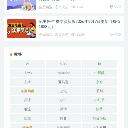
会员精品
2 天前
1.6K
99.9
纪主任-年费学员新版2026年8月7日更新（价值
1888元）
会员精品
2 天前
13.9K
99.9
标签
AI
CPA
ip
Tiktok
YouTube
中视频
主播
亚马逊
京东
亲测网赚
公域
千川
卖课
小白
小红书
引流
微博
快手
投放
抖音
抖音小店
拼多多
新手网赚
无人直播