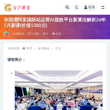
登录
全部
张国儒阿里国际站运营AI提效平台新算法解析26年
5月新课(价值1380元)
会员精品
3 月前
0
1.5K
当前位置：
首页
会员精品
正文
课程简介：