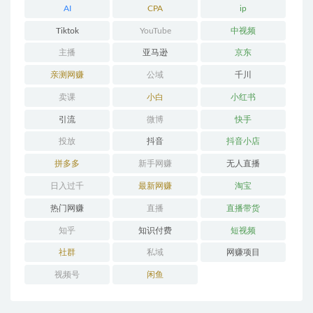
AI
CPA
ip
Tiktok
YouTube
中视频
主播
亚马逊
京东
亲测网赚
公域
千川
卖课
小白
小红书
引流
微博
快手
投放
抖音
抖音小店
拼多多
新手网赚
无人直播
日入过千
最新网赚
淘宝
热门网赚
直播
直播带货
知乎
知识付费
短视频
社群
私域
网赚项目
视频号
闲鱼