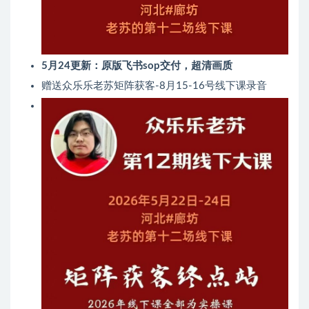
5月24更新：原版飞书sop交付，超清画质
赠送众乐乐老苏矩阵获客-8月15-16号线下课录音