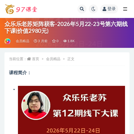
登录
全部
众乐乐老苏矩阵获客-2026年5月22-23号第六期线
下课(价值2980元)
会员精品
3 月前
0
1.8K
当前位置：
首页
会员精品
正文
课程简介：